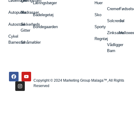
Løbevogne
Læringstårn
Læringsbøger
Huer
Cremer
Fødsels
Autopuder
Madrasser
Badelegetøj
Sko
Solcreme
Jul
Autostole
Sikkerheds
Bondegaarden
Sporty
Gitter
Zinksalve
Hallowe
Cykel
Regntøj
Barnestol
Småmøbler
Vådligger
Barn
Copyright © 2024 Marketing Group Malaga™, All Rights
Reserved