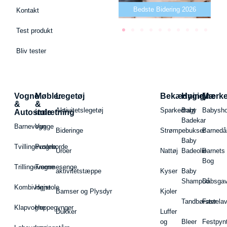
Bedste puslepude 2026
Bedste Bidering 2026
Kontakt
Test produkt
Bliv tester
Vogne
Møbler
Legetøj
Bekædning
Hygiejne
Mærk
&
&
Aktivitetslegetøj
Sparkedragt
Baby
Babysh
Autostole
indretning
Badekar
Barnevogn
Vugge
Bideringe
Strømpebukser
Barnedå
Baby
Tvillingevogne
Pusleborde
Uroer
Nattøj
Badeolie
Barnets
Bog
Trillingevogne
Tremmesenge
aktivitetstæppe
Kyser
Baby
Shampoo
Dåbsgav
Kombivogne
Højstole
Bamser og Plysdyr
Kjoler
Tandbørster
Fastela
Klapvogne
Hoppegynger
Dukker
Luffer
og
Bleer
Festpyn