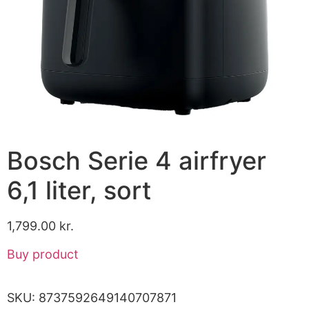
Bosch Serie 4 airfryer
6,1 liter, sort
1,799.00
kr.
Buy product
SKU:
8737592649140707871