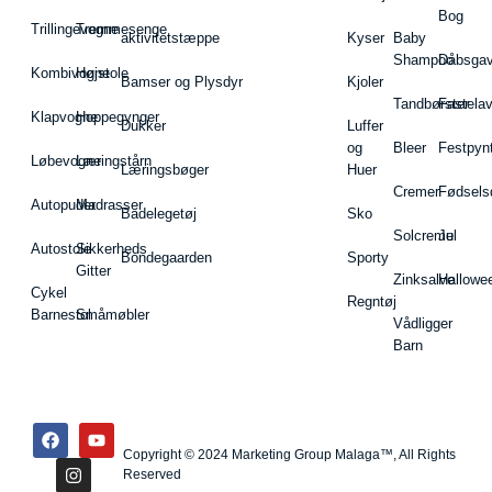
Bog
Trillingevogne
Tremmesenge
aktivitetstæppe
Kyser
Baby
Shampoo
Dåbsgav
Kombivogne
Højstole
Bamser og Plysdyr
Kjoler
Tandbørster
Fastela
Klapvogne
Hoppegynger
Dukker
Luffer
og
Bleer
Festpyn
Løbevogne
Læringstårn
Læringsbøger
Huer
Cremer
Fødsels
Autopuder
Madrasser
Badelegetøj
Sko
Solcreme
Jul
Autostole
Sikkerheds
Bondegaarden
Sporty
Gitter
Zinksalve
Hallowe
Cykel
Regntøj
Barnestol
Småmøbler
Vådligger
Barn
Copyright © 2024 Marketing Group Malaga™, All Rights
Reserved