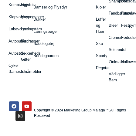
Shampoo
Dåbsgav
Kombivogne
Højstole
Bamser og Plysdyr
Kjoler
Tandbørster
Fastela
Klapvogne
Hoppegynger
Dukker
Luffer
og
Bleer
Festpyn
Løbevogne
Læringstårn
Læringsbøger
Huer
Cremer
Fødsels
Autopuder
Madrasser
Badelegetøj
Sko
Solcreme
Jul
Autostole
Sikkerheds
Bondegaarden
Sporty
Gitter
Zinksalve
Hallowe
Cykel
Regntøj
Barnestol
Småmøbler
Vådligger
Barn
Copyright © 2024 Marketing Group Malaga™, All Rights
Reserved