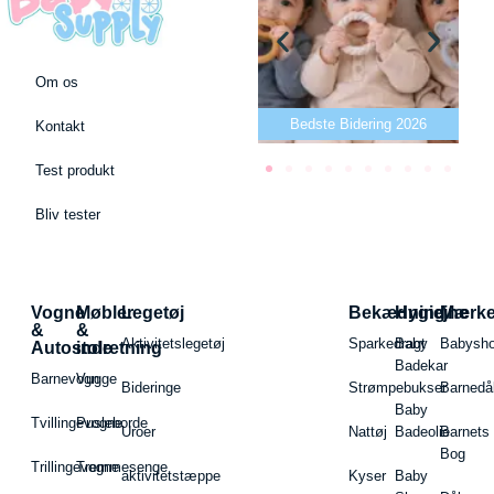
Om os
Bedste puslepude 2026
Bedste Bidering 2026
Kontakt
Test produkt
Bliv tester
Vogne
Møbler
Legetøj
Bekædning
Hygiejne
Mærk
&
&
Aktivitetslegetøj
Sparkedragt
Baby
Babysh
Autostole
indretning
Badekar
Barnevogn
Vugge
Bideringe
Strømpebukser
Barnedå
Baby
Tvillingevogne
Pusleborde
Uroer
Nattøj
Badeolie
Barnets
Bog
Trillingevogne
Tremmesenge
aktivitetstæppe
Kyser
Baby