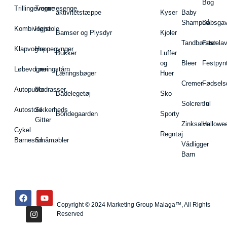
Bog
Trillingevogne
Tremmesenge
aktivitetstæppe
Kyser
Baby
Shampoo
Dåbsgav
Kombivogne
Højstole
Bamser og Plysdyr
Kjoler
Tandbørster
Fastela
Klapvogne
Hoppegynger
Dukker
Luffer
og
Bleer
Festpyn
Løbevogne
Læringstårn
Læringsbøger
Huer
Cremer
Fødsels
Autopuder
Madrasser
Badelegetøj
Sko
Solcreme
Jul
Autostole
Sikkerheds
Bondegaarden
Sporty
Gitter
Zinksalve
Hallowe
Cykel
Regntøj
Barnestol
Småmøbler
Vådligger
Barn
Copyright © 2024 Marketing Group Malaga™, All Rights
Reserved