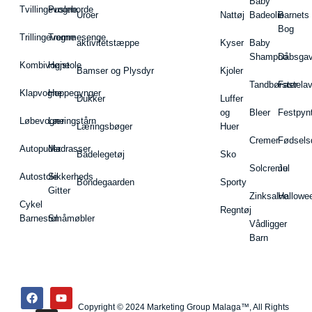
Baby
Tvillingevogne
Pusleborde
Uroer
Nattøj
Badeolie
Barnets
Bog
Trillingevogne
Tremmesenge
aktivitetstæppe
Kyser
Baby
Shampoo
Dåbsgav
Kombivogne
Højstole
Bamser og Plysdyr
Kjoler
Tandbørster
Fastela
Klapvogne
Hoppegynger
Dukker
Luffer
og
Bleer
Festpyn
Løbevogne
Læringstårn
Læringsbøger
Huer
Cremer
Fødsels
Autopuder
Madrasser
Badelegetøj
Sko
Solcreme
Jul
Autostole
Sikkerheds
Bondegaarden
Sporty
Gitter
Zinksalve
Hallowe
Cykel
Regntøj
Barnestol
Småmøbler
Vådligger
Barn
Copyright © 2024 Marketing Group Malaga™, All Rights