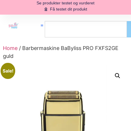
Se produkter testet og vurderet
Få testet dit produkt
Home
/ Barbermaskine BaByliss PRO FXFS2GE
guld
Sale!