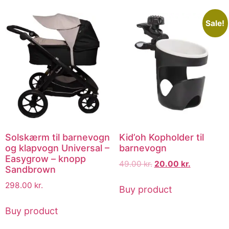
Sale!
Solskærm til barnevogn
Kid’oh Kopholder til
og klapvogn Universal –
barnevogn
Easygrow – knopp
49.00
kr.
20.00
kr.
Sandbrown
298.00
kr.
Buy product
Buy product