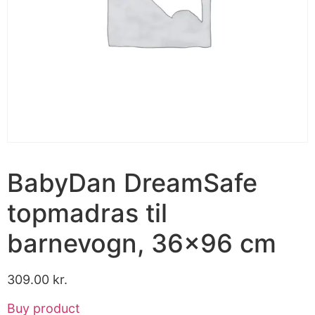
BabyDan DreamSafe
topmadras til
barnevogn, 36×96 cm
309.00
kr.
Buy product