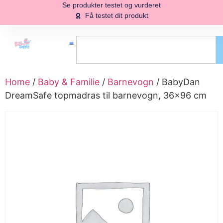
Se produkter testet og vurderet
Få testet dit produkt
Home
/
Baby & Familie
/
Barnevogn
/ BabyDan
DreamSafe topmadras til barnevogn, 36×96 cm