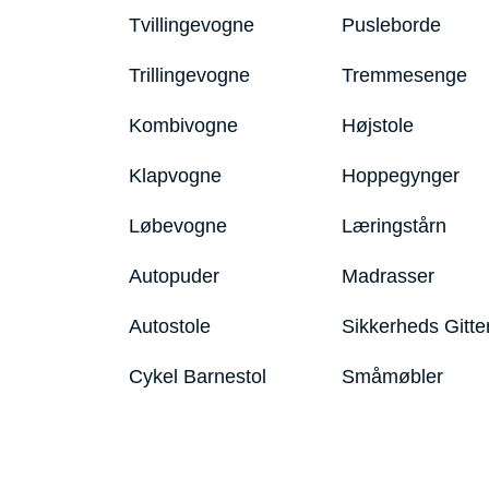
Tvillingevogne
Pusleborde
Trillingevogne
Tremmesenge
Kombivogne
Højstole
Klapvogne
Hoppegynger
Løbevogne
Læringstårn
Autopuder
Madrasser
Autostole
Sikkerheds Gitte
Cykel Barnestol
Småmøbler