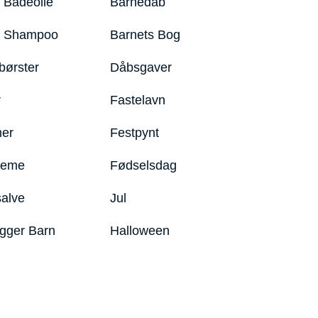
 Badeolie
Barnedåb
y Shampoo
Barnets Bog
børster
Dåbsgaver
r
Fastelavn
er
Festpynt
reme
Fødselsdag
salve
Jul
igger Barn
Halloween