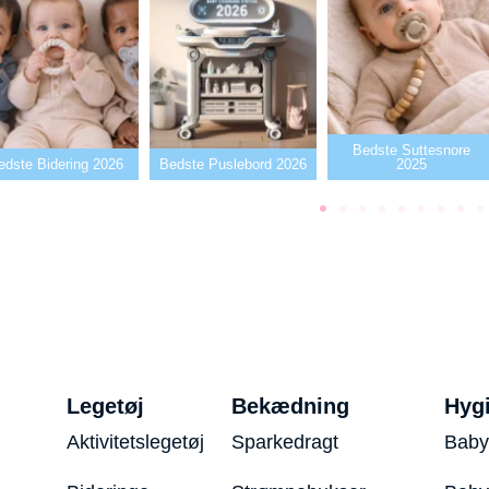
Bedste Suttesnore
edste Bidering 2026
Bedste Puslebord 2026
2025
Legetøj
Bekædning
Hyg
Aktivitetslegetøj
Sparkedragt
Baby