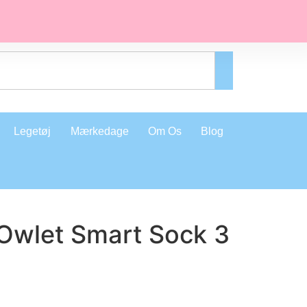
Legetøj
Mærkedage
Om Os
Blog
Owlet Smart Sock 3