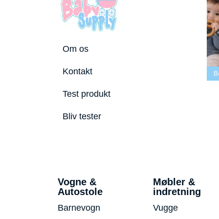
Om os
Bedste tremmeseng
Kontakt
utostole 2026
2026
Bedste puslepude 2026
B
Test produkt
Bliv tester
Vogne &
Møbler &
Autostole
indretning
Barnevogn
Vugge