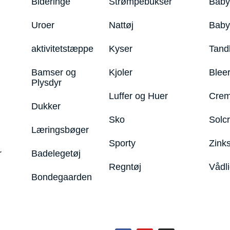
Bideringe
Strømpebukser
Baby
Uroer
Nattøj
Bab
aktivitetstæppe
Kyser
Tand
Bamser og
Kjoler
Blee
Plysdyr
Luffer og Huer
Crem
Dukker
Sko
Solc
Læringsbøger
Sporty
Zink
r
Badelegetøj
Regntøj
Vådl
Bondegaarden