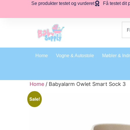
Se produkter testet og vurderet
Få testet dit 
Home
Vogne & Autostole
Møbler & Ind
Home
/ Babyalarm Owlet Smart Sock 3
Sale!