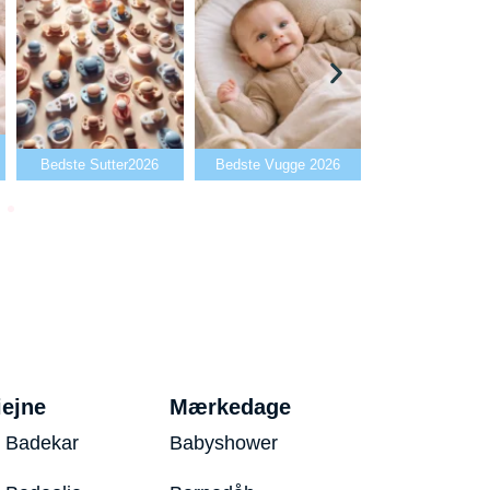
Bedste Babya
Bedste Sutter2026
Bedste Vugge 2026
2026
iejne
Mærkedage
 Badekar
Babyshower