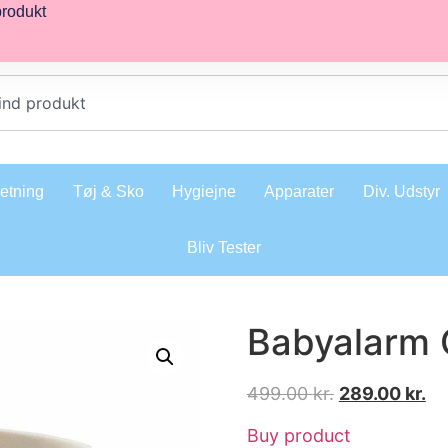
produkt
retning
Tøj & Sko
Hygiejne
Apparater
Div. Udstyr
Bliv Tester
Babyalarm 
499.00
kr.
289.00
kr.
Buy product