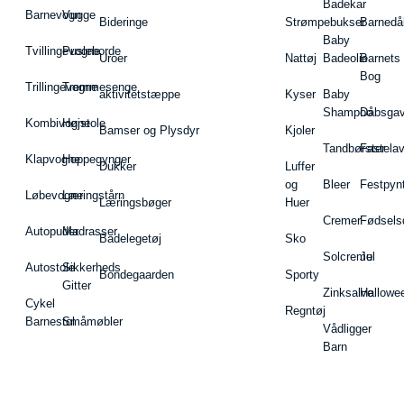
Badekar
Barnevogn
Vugge
Bideringe
Strømpebukser
Barnedå
Baby
Tvillingevogne
Pusleborde
Uroer
Nattøj
Badeolie
Barnets
Bog
Trillingevogne
Tremmesenge
aktivitetstæppe
Kyser
Baby
Shampoo
Dåbsgav
Kombivogne
Højstole
Bamser og Plysdyr
Kjoler
Tandbørster
Fastela
Klapvogne
Hoppegynger
Dukker
Luffer
og
Bleer
Festpyn
Løbevogne
Læringstårn
Læringsbøger
Huer
Cremer
Fødsels
Autopuder
Madrasser
Badelegetøj
Sko
Solcreme
Jul
Autostole
Sikkerheds
Bondegaarden
Sporty
Gitter
Zinksalve
Hallowe
Cykel
Regntøj
Barnestol
Småmøbler
Vådligger
Barn