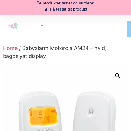
Se produkter testet og vurderet
Få testet dit produkt
Home
/ Babyalarm Motorola AM24 – hvid,
bagbelyst display