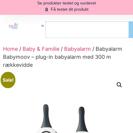
Se produkter testet og vurderet
Få testet dit produkt
Home
/
Baby & Familie
/
Babyalarm
/ Babyalarm
Babymoov – plug-in babyalarm med 300 m
rækkevidde
Sale!