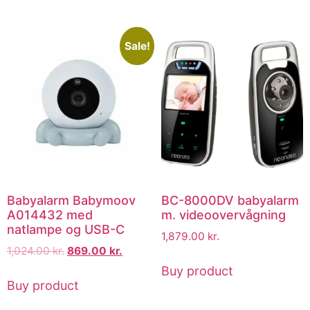
Sale!
Babyalarm Babymoov
BC-8000DV babyalarm
A014432 med
m. videoovervågning
natlampe og USB-C
1,879.00
kr.
1,024.00
kr.
869.00
kr.
Buy product
Buy product