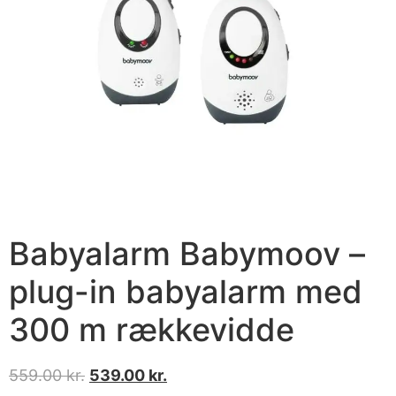
Babyalarm Babymoov –
plug-in babyalarm med
300 m rækkevidde
559.00
kr.
539.00
kr.