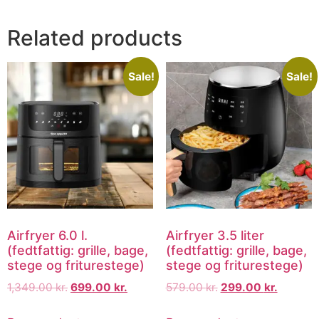
Related products
Sale!
Sale!
Airfryer 6.0 l.
Airfryer 3.5 liter
(fedtfattig: grille, bage,
(fedtfattig: grille, bage,
stege og friturestege)
stege og friturestege)
1,349.00
kr.
699.00
kr.
579.00
kr.
299.00
kr.