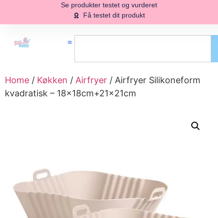
Se produkter testet og vurderet
Få testet dit produkt
Home
/
Køkken
/
Airfryer
/ Airfryer Silikoneform
kvadratisk – 18x18cm+21x21cm