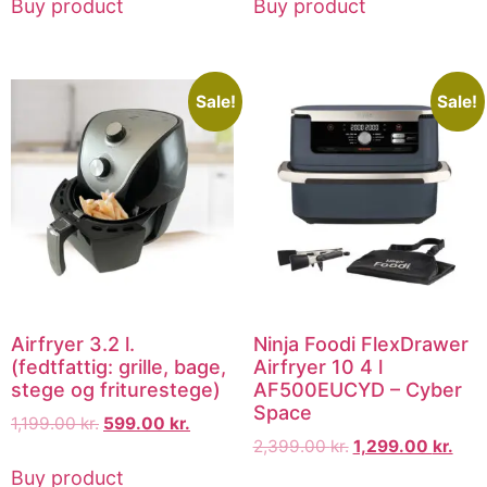
Buy product
Buy product
Sale!
Sale!
Airfryer 3.2 l.
Ninja Foodi FlexDrawer
(fedtfattig: grille, bage,
Airfryer 10 4 l
stege og friturestege)
AF500EUCYD – Cyber
Space
1,199.00
kr.
599.00
kr.
2,399.00
kr.
1,299.00
kr.
Buy product