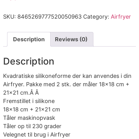
SKU:
8465269777520050963
Category:
Airfryer
Description
Reviews (0)
Description
Kvadratiske silikoneforme der kan anvendes i din
Airfryer. Pakke med 2 stk. der måler 18×18 cm +
21×21 cm.Â Â
Fremstillet i silikone
18×18 cm + 21×21 cm
Tåler maskinopvask
Tåler op til 230 grader
Velegnet til brug i Airfryer