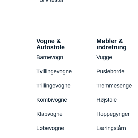
Vogne &
Møbler &
Autostole
indretning
Barnevogn
Vugge
Tvillingevogne
Pusleborde
Trillingevogne
Tremmesenge
Kombivogne
Højstole
Klapvogne
Hoppegynger
Løbevogne
Læringstårn