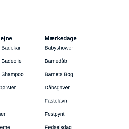
iejne
Mærkedage
 Badekar
Babyshower
 Badeolie
Barnedåb
y Shampoo
Barnets Bog
børster
Dåbsgaver
r
Fastelavn
er
Festpynt
reme
Fødselsdag