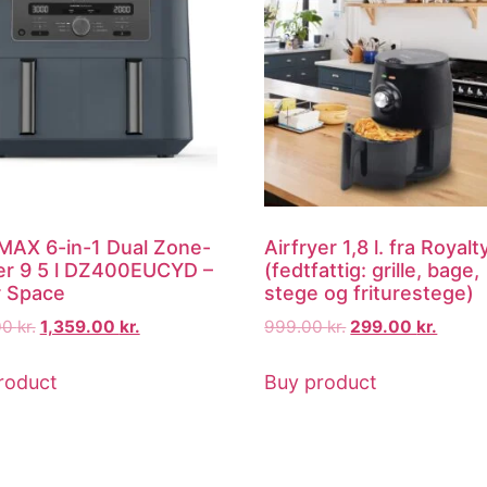
 MAX 6-in-1 Dual Zone-
Airfryer 1,8 l. fra Royalt
yer 9 5 l DZ400EUCYD –
(fedtfattig: grille, bage,
 Space
stege og friturestege)
00
kr.
1,359.00
kr.
999.00
kr.
299.00
kr.
roduct
Buy product