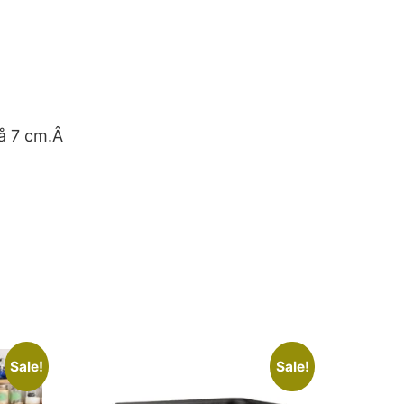
på 7 cm.Â
Sale!
Sale!