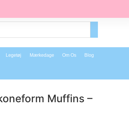
Legetøj
Mærkedage
Om Os
Blog
likoneform Muffins –