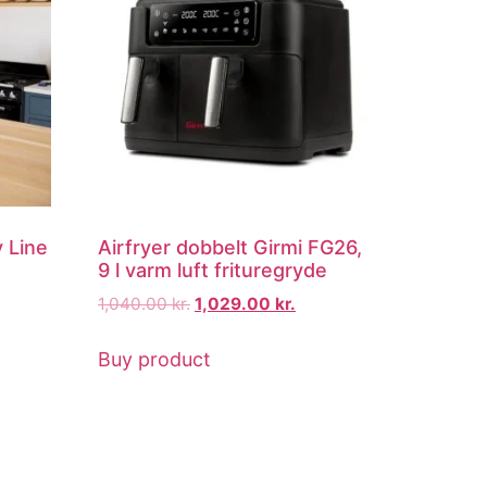
y Line
Airfryer dobbelt Girmi FG26,
9 l varm luft frituregryde
1,040.00
kr.
1,029.00
kr.
Buy product