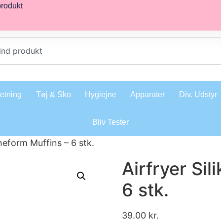
produkt
retning
Tøj & Sko
Hygiejne
Apparater
Div. Udstyr
Bliv Tester
oneform Muffins – 6 stk.
Airfryer Si
6 stk.
39.00
kr.