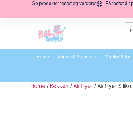
Se produkter testet og vurderet
Få testet dit 
Home
Vogne & Autostole
Møbler & Ind
Home
/
Køkken
/
Airfryer
/ Airfryer Silik