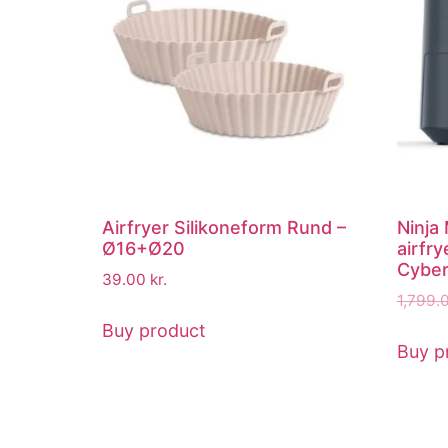
Airfryer Silikoneform Rund –
Ninja
Ø16+Ø20
airfr
Cyber
39.00
kr.
1,799.
Buy product
Buy p