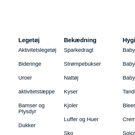
Legetøj
Bekædning
Hyg
Aktivitetslegetøj
Sparkedragt
Baby
Bideringe
Strømpebukser
Baby
Uroer
Nattøj
Bab
aktivitetstæppe
Kyser
Tand
Bamser og
Kjoler
Blee
Plysdyr
Luffer og Huer
Crem
Dukker
Sko
Solc