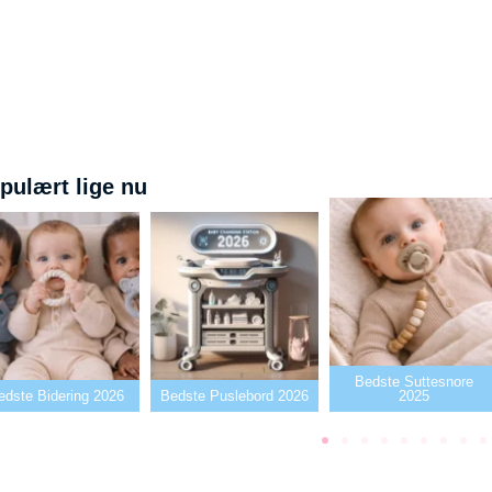
pulært lige nu
Bedste Suttesnore
26
Bedste Puslebord 2026
2025
Bedste Sut