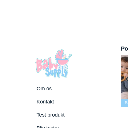
Po
Om os
Bedste tremmeseng
Kontakt
2026
Bedste puslepude 2026
Bedste Bidering 20
Test produkt
Bliv tester