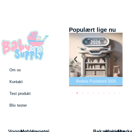
Populært lige nu
Om os
26
Bedste Bidering 2026
Bedste Puslebord 2026
Kontakt
Test produkt
Bliv tester
Vogne
Møbler
Legetøj
Bekædning
Hygiejne
Mærk