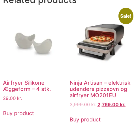
Sale!
Airfryer Silikone
Ninja Artisan – elektrisk
Æggeform – 4 stk.
udendørs pizzaovn og
airfryer MO201EU
29.00
kr.
3,999.00
kr.
2,769.00
kr.
Buy product
Buy product