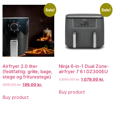
Sale!
Sale!
Airfryer 2.0 liter
Ninja 6-in-1 Dual Zone-
(fedtfattig: grille, bage,
airfryer 7 6 l DZ300EU
stege og friturestege)
1,599.00
kr.
1,079.00
kr.
499.00
kr.
199.00
kr.
Buy product
Buy product