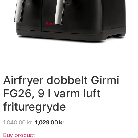
Airfryer dobbelt Girmi
FG26, 9 l varm luft
frituregryde
1,040.00
kr.
1,029.00
kr.
Buy product