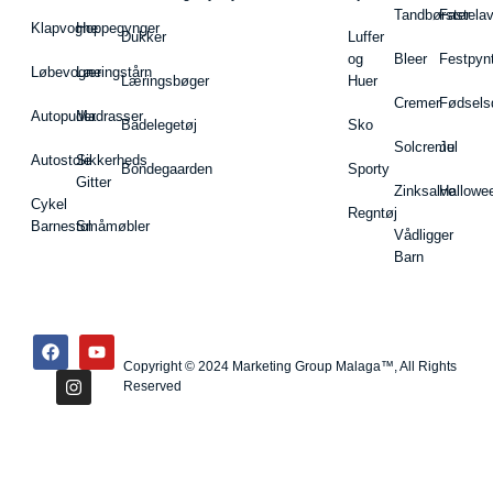
Tandbørster
Fastela
Klapvogne
Hoppegynger
Dukker
Luffer
og
Bleer
Festpyn
Løbevogne
Læringstårn
Læringsbøger
Huer
Cremer
Fødsels
Autopuder
Madrasser
Badelegetøj
Sko
Solcreme
Jul
Autostole
Sikkerheds
Bondegaarden
Sporty
Gitter
Zinksalve
Hallowe
Cykel
Regntøj
Barnestol
Småmøbler
Vådligger
Barn
Copyright © 2024 Marketing Group Malaga™, All Rights
Reserved