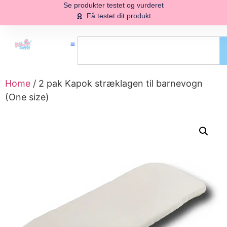
Se produkter testet og vurderet
Få testet dit produkt
Home
/ 2 pak Kapok stræklagen til barnevogn
(One size)