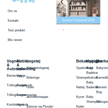
Om os
26
Bedste Bidering 2026
Bedste Puslebord 2026
Kontakt
Test produkt
Bliv tester
Vogne
Møbler
Legetøj
Bekædning
Hygiejne
Mærk
&
&
Aktivitetslegetøj
Sparkedragt
Baby
Babysh
Autostole
indretning
Badekar
Barnevogn
Vugge
Bideringe
Strømpebukser
Barnedå
Baby
Tvillingevogne
Pusleborde
Uroer
Nattøj
Badeolie
Barnets
Bog
Trillingevogne
Tremmesenge
aktivitetstæppe
Kyser
Baby
Shampoo
Dåbsgav
Kombivogne
Højstole
Bamser og Plysdyr
Kjoler