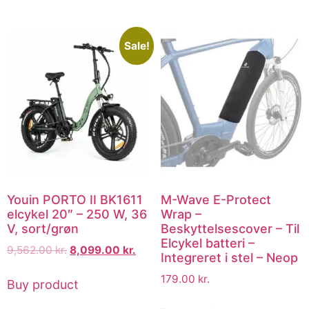
Sale!
Youin PORTO II BK1611
M-Wave E-Protect
elcykel 20″ – 250 W, 36
Wrap –
V, sort/grøn
Beskyttelsescover – Til
Elcykel batteri –
9,562.00
kr.
8,099.00
kr.
Integreret i stel – Neop
179.00
kr.
Buy product