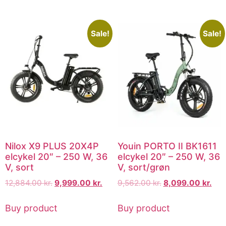
Sale!
Sale!
Nilox X9 PLUS 20X4P
Youin PORTO II BK1611
elcykel 20″ – 250 W, 36
elcykel 20″ – 250 W, 36
V, sort
V, sort/grøn
12,884.00
kr.
9,999.00
kr.
9,562.00
kr.
8,099.00
kr.
Buy product
Buy product