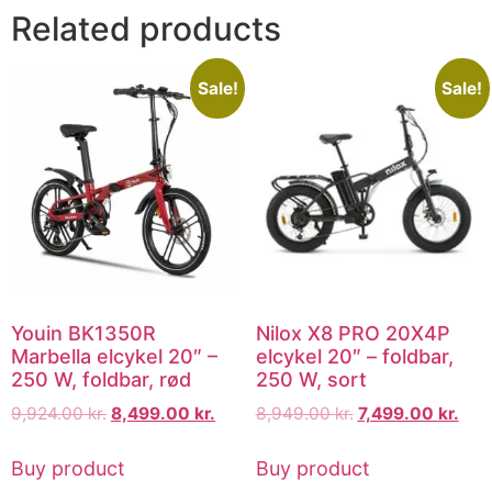
Related products
Sale!
Sale!
Youin BK1350R
Nilox X8 PRO 20X4P
Marbella elcykel 20″ –
elcykel 20″ – foldbar,
250 W, foldbar, rød
250 W, sort
9,924.00
kr.
8,499.00
kr.
8,949.00
kr.
7,499.00
kr.
Buy product
Buy product