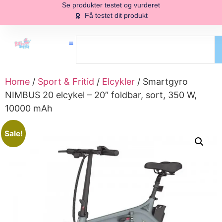
Se produkter testet og vurderet
Få testet dit produkt
Home
/
Sport & Fritid
/
Elcykler
/ Smartgyro
NIMBUS 20 elcykel – 20″ foldbar, sort, 350 W,
10000 mAh
Sale!