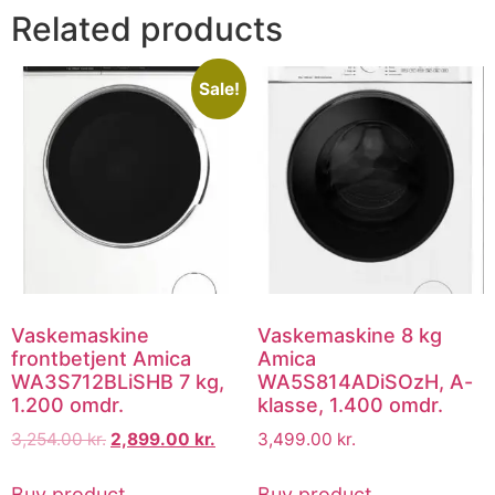
Related products
Sale!
Vaskemaskine
Vaskemaskine 8 kg
frontbetjent Amica
Amica
WA3S712BLiSHB 7 kg,
WA5S814ADiSOzH, A-
1.200 omdr.
klasse, 1.400 omdr.
3,254.00
kr.
2,899.00
kr.
3,499.00
kr.
Buy product
Buy product