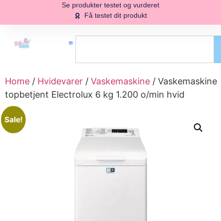
Se produkter testet og vurderet
Få testet dit produkt
Home
/
Hvidevarer
/
Vaskemaskine
/ Vaskemaskine
topbetjent Electrolux 6 kg 1.200 o/min hvid
Sale!