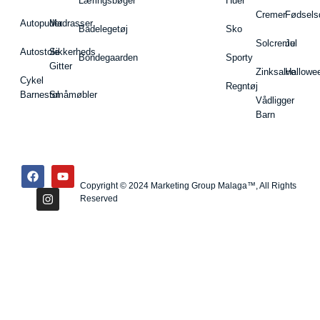
Læringsbøger
Huer
Cremer
Fødsels
Autopuder
Madrasser
Badelegetøj
Sko
Solcreme
Jul
Autostole
Sikkerheds
Bondegaarden
Sporty
Gitter
Zinksalve
Hallowe
Cykel
Regntøj
Barnestol
Småmøbler
Vådligger
Barn
Copyright © 2024 Marketing Group Malaga™, All Rights
Reserved