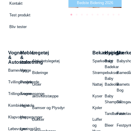
Bedste puslepude 2026
Bedste Bidering 2026
B
Kontakt
Test produkt
Bliv tester
Vogne
Møbler
Legetøj
Bekædning
Hygiejne
Mærk
&
&
Aktivitetslegetøj
Sparkedragt
Baby
Babysh
Autostole
indretning
Badekar
Barnevogn
Vugge
Bideringe
Strømpebukser
Barnedå
Baby
Tvillingevogne
Pusleborde
Uroer
Nattøj
Badeolie
Barnets
Bog
Trillingevogne
Tremmesenge
aktivitetstæppe
Kyser
Baby
Shampoo
Dåbsgav
Kombivogne
Højstole
Bamser og Plysdyr
Kjoler
Tandbørster
Fastela
Klapvogne
Hoppegynger
Dukker
Luffer
og
Bleer
Festpyn
Løbevogne
Læringstårn