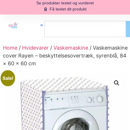
Se produkter testet og vurderet
Få testet dit produkt
Home
/
Hvidevarer
/
Vaskemaskine
/ Vaskemaskine
cover Rayen – beskyttelsesovertræk, syrenblå, 84
× 60 × 60 cm
Sale!