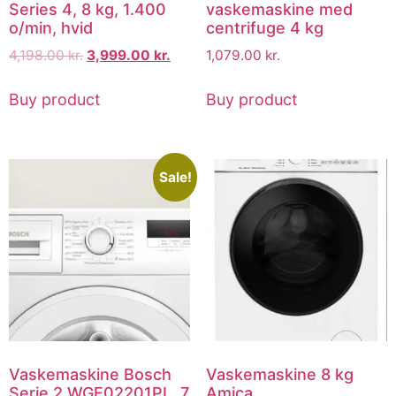
Series 4, 8 kg, 1.400
vaskemaskine med
o/min, hvid
centrifuge 4 kg
4,198.00
kr.
3,999.00
kr.
1,079.00
kr.
Buy product
Buy product
Sale!
Vaskemaskine Bosch
Vaskemaskine 8 kg
Serie 2 WGE02201PL, 7
Amica