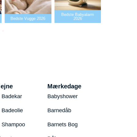
Bedste Babyalarm
Bedste Flaskev
Bedste Vugge 2026
2026
2026
iejne
Mærkedage
 Badekar
Babyshower
 Badeolie
Barnedåb
y Shampoo
Barnets Bog