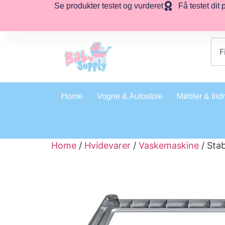
Se produkter testet og vurderet
Få testet dit 
Home
Vogne & Autostole
Møbler & Ind
Home
/
Hvidevarer
/
Vaskemaskine
/ Sta