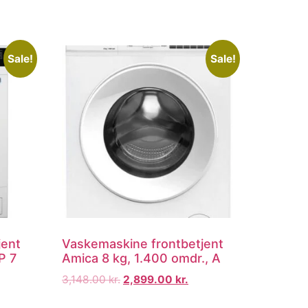
Sale!
Sale!
jent
Vaskemaskine frontbetjent
P 7
Amica 8 kg, 1.400 omdr., A
3,148.00
kr.
2,899.00
kr.