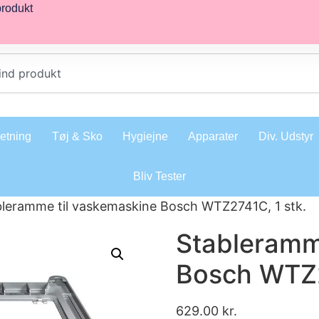
produkt
retning
Tøj & Sko
Hygiejne
Apparater
Div. Udstyr
Bliv Tester
bleramme til vaskemaskine Bosch WTZ2741C, 1 stk.
Stableramm
Bosch WTZ2
629.00
kr.