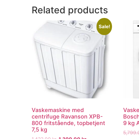
Related products
Sale!
Vaskemaskine med
Vaske
centrifuge Ravanson XPB-
Bosch
800 fritstående, topbetjent
9 kg 
7,5 kg
5,799