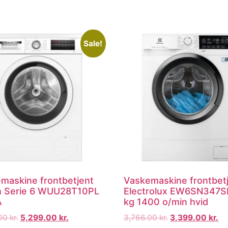
Sale!
maskine frontbetjent
Vaskemaskine frontbet
 Serie 6 WUU28T10PL
Electrolux EW6SN347S
A
kg 1400 o/min hvid
.00
kr.
5,299.00
kr.
3,766.00
kr.
3,399.00
kr.