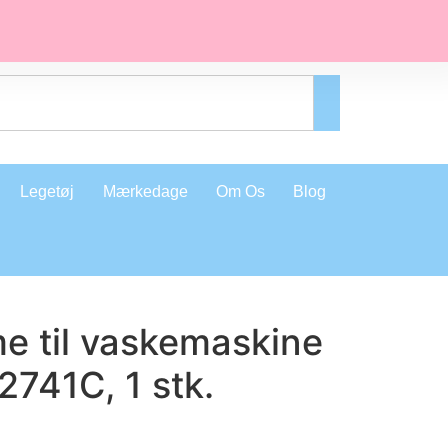
Legetøj
Mærkedage
Om Os
Blog
e til vaskemaskine
741C, 1 stk.