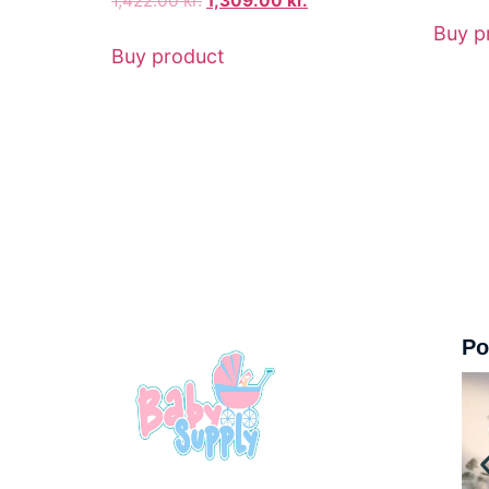
1,422.00
kr.
1,309.00
kr.
Buy p
Buy product
Po