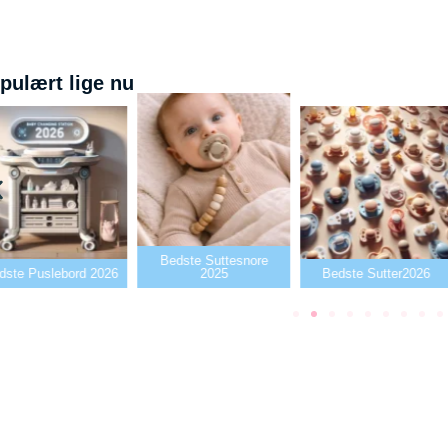
pulært lige nu
Bedste Suttesnore
dste Puslebord 2026
2025
Bedste Sutter2026