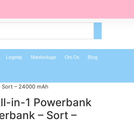
Legetøj
Mærkedage
Om Os
Blog
– Sort – 24000 mAh
ll-in-1 Powerbank
rbank – Sort –
h