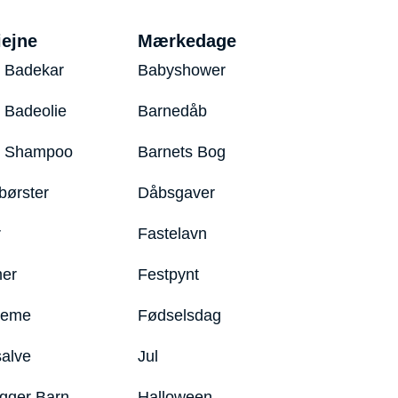
iejne
Mærkedage
 Badekar
Babyshower
 Badeolie
Barnedåb
y Shampoo
Barnets Bog
børster
Dåbsgaver
r
Fastelavn
er
Festpynt
reme
Fødselsdag
salve
Jul
igger Barn
Halloween