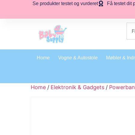
Se produkter testet og vurderet
Få testet dit 
Home
Vogne & Autostole
Møbler & Ind
Home
/
Elektronik & Gadgets
/
Powerban