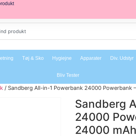
produkt
retning
Tøj & Sko
Hygiejne
Apparater
Div. Udstyr
Bliv Tester
k
/ Sandberg All-in-1 Powerbank 24000 Powerbank 
Sandberg A
24000 Powe
24000 mA