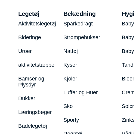
Legetøj
Bekædning
Hyg
Aktivitetslegetøj
Sparkedragt
Baby
Bideringe
Strømpebukser
Baby
Uroer
Nattøj
Bab
aktivitetstæppe
Kyser
Tand
Bamser og
Kjoler
Blee
Plysdyr
Luffer og Huer
Crem
Dukker
Sko
Solc
Læringsbøger
Sporty
Zink
r
Badelegetøj
Regntøj
Vådl