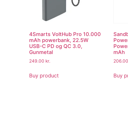
4Smarts VoltHub Pro 10.000
Sandb
mAh powerbank, 22.5W
Powe
USB-C PD og QC 3.0,
Power
Gunmetal
mAh
249.00
kr.
206.0
Buy product
Buy p