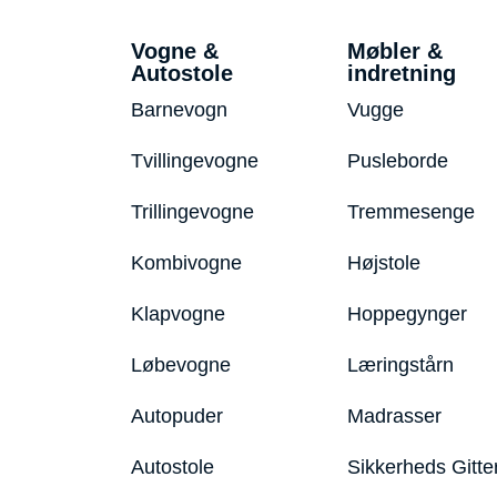
Vogne &
Møbler &
Autostole
indretning
Barnevogn
Vugge
Tvillingevogne
Pusleborde
Trillingevogne
Tremmesenge
Kombivogne
Højstole
Klapvogne
Hoppegynger
Løbevogne
Læringstårn
Autopuder
Madrasser
Autostole
Sikkerheds Gitte