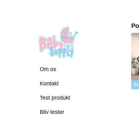
Po
Om os
 tremmeseng
Kontakt
2026
Bedste puslepude 2026
Bedste Bidering 2026
Be
Test produkt
Bliv tester