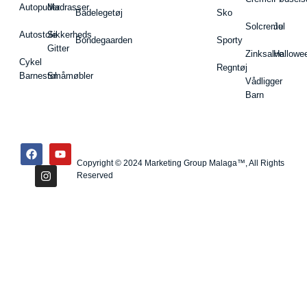
Autopuder
Madrasser
Badelegetøj
Sko
Solcreme
Jul
Autostole
Sikkerheds
Bondegaarden
Sporty
Gitter
Zinksalve
Hallowe
Cykel
Regntøj
Barnestol
Småmøbler
Vådligger
Barn
Copyright © 2024 Marketing Group Malaga™, All Rights
Reserved