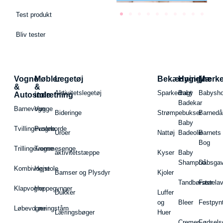
Test produkt
Bliv tester
Vogne
Møbler
Legetøj
Bekædning
Hygiejne
Mærk
&
&
Aktivitetslegetøj
Sparkedragt
Baby
Babysh
Autostole
indretning
Badekar
Barnevogn
Vugge
Bideringe
Strømpebukser
Barnedå
Baby
Tvillingevogne
Pusleborde
Uroer
Nattøj
Badeolie
Barnets
Bog
Trillingevogne
Tremmesenge
aktivitetstæppe
Kyser
Baby
Shampoo
Dåbsgav
Kombivogne
Højstole
Bamser og Plysdyr
Kjoler
Tandbørster
Fastela
Klapvogne
Hoppegynger
Dukker
Luffer
og
Bleer
Festpyn
Løbevogne
Læringstårn
Læringsbøger
Huer
Cremer
Fødsels