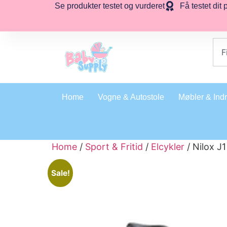
Se produkter testet og vurderet
Få testet dit 
Home
Vogne & Autostole
Møbler & Ind
Home
/
Sport & Fritid
/
Elcykler
/ Nilox J1
Sale!