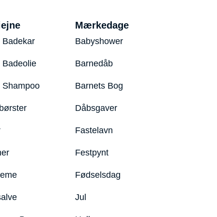
iejne
Mærkedage
 Badekar
Babyshower
 Badeolie
Barnedåb
y Shampoo
Barnets Bog
børster
Dåbsgaver
r
Fastelavn
er
Festpynt
reme
Fødselsdag
salve
Jul