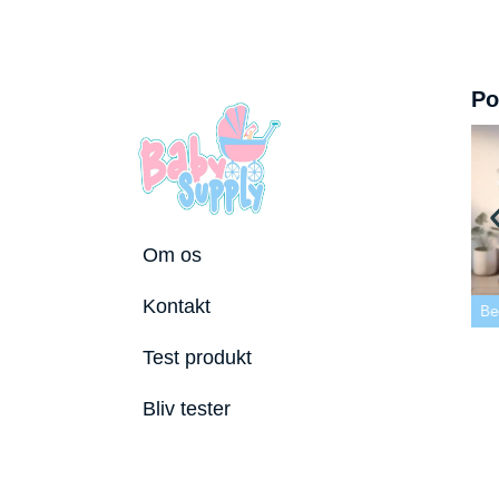
Po
Om os
 tremmeseng
Kontakt
2026
Bedste puslepude 2026
Bedste Bidering 2026
Be
Test produkt
Bliv tester