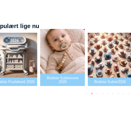
pulært lige nu
Bedste Suttesnore
dste Puslebord 2026
2025
Bedste Sutter2026