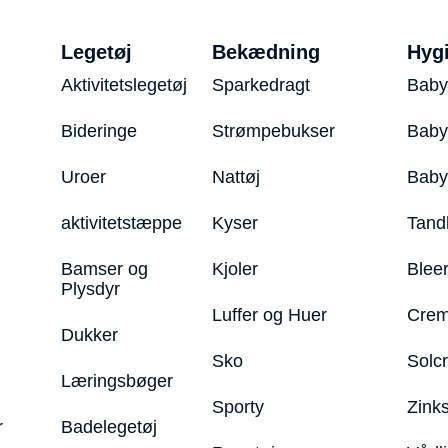
Legetøj
Bekædning
Hyg
Aktivitetslegetøj
Sparkedragt
Baby
Bideringe
Strømpebukser
Baby
Uroer
Nattøj
Bab
aktivitetstæppe
Kyser
Tand
Bamser og
Kjoler
Blee
Plysdyr
Luffer og Huer
Crem
Dukker
Sko
Solc
Læringsbøger
Sporty
Zink
r
Badelegetøj