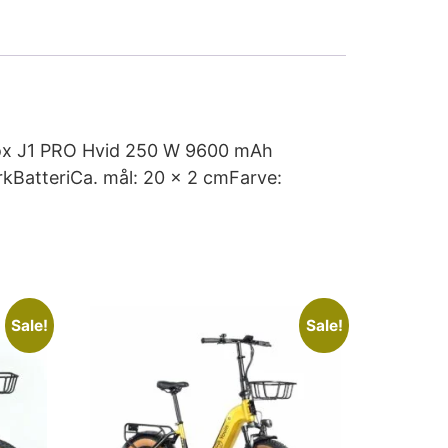
ilox J1 PRO Hvid 250 W 9600 mAh
rkBatteriCa. mål: 20 x 2 cmFarve:
Sale!
Sale!