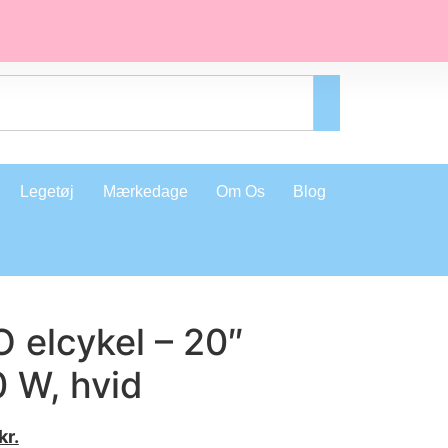
Legetøj
Mærkedage
Om Os
Blog
O elcykel – 20″
0 W, hvid
kr.