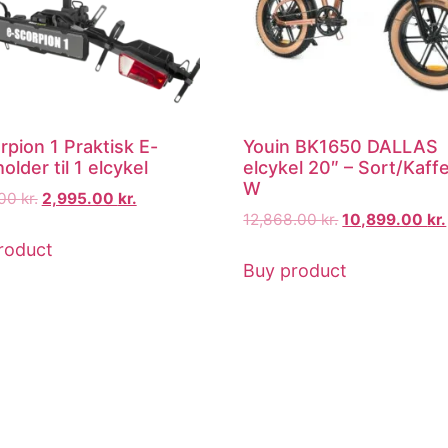
rpion 1 Praktisk E-
Youin BK1650 DALLAS
older til 1 elcykel
elcykel 20″ – Sort/Kaff
W
.00
kr.
2,995.00
kr.
12,868.00
kr.
10,899.00
kr.
roduct
Buy product