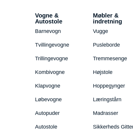
Vogne &
Møbler &
Autostole
indretning
Barnevogn
Vugge
Tvillingevogne
Pusleborde
Trillingevogne
Tremmesenge
Kombivogne
Højstole
Klapvogne
Hoppegynger
Løbevogne
Læringstårn
Autopuder
Madrasser
Autostole
Sikkerheds Gitte