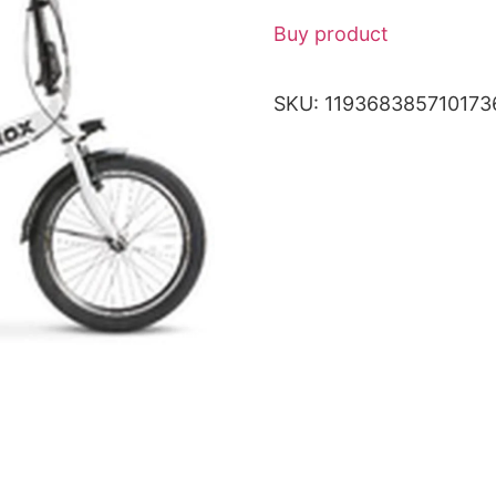
Buy product
SKU:
119368385710173