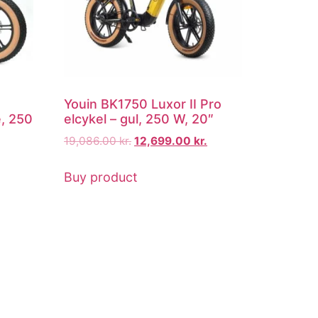
Youin BK1750 Luxor II Pro
e, 250
elcykel – gul, 250 W, 20″
19,086.00
kr.
12,699.00
kr.
Buy product