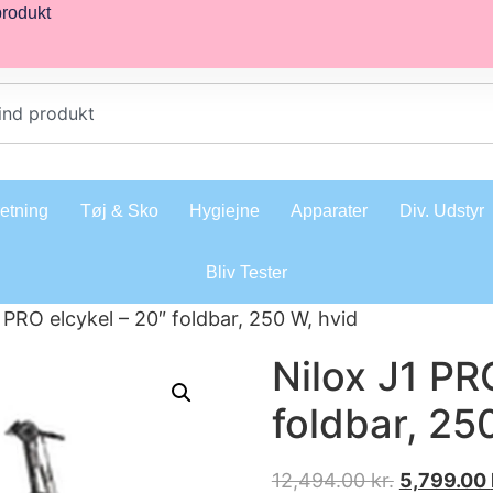
produkt
retning
Tøj & Sko
Hygiejne
Apparater
Div. Udstyr
Bliv Tester
 PRO elcykel – 20″ foldbar, 250 W, hvid
Nilox J1 PR
foldbar, 25
12,494.00
kr.
5,799.00