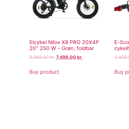
Elcykel Nilox X8 PRO 20X4P
E-Sco
20″ 250 W – Grøn, foldbar
cykelh
8,949.00
kr.
7,499.00
kr.
3,499
Buy product
Buy p