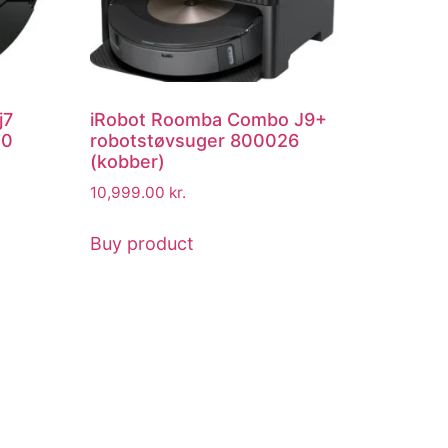
j7
iRobot Roomba Combo J9+
40
robotstøvsuger 800026
(kobber)
10,999.00
kr.
Buy product