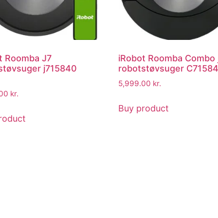
t Roomba J7
iRobot Roomba Combo 
støvsuger j715840
robotstøvsuger C7158
5,999.00
kr.
.00
kr.
Buy product
roduct