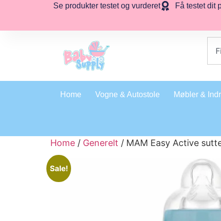
Se produkter testet og vurderet
Få testet dit 
Home
Vogne & Autostole
Møbler & Ind
Home
/
Generelt
/ MAM Easy Active sutte
Sale!