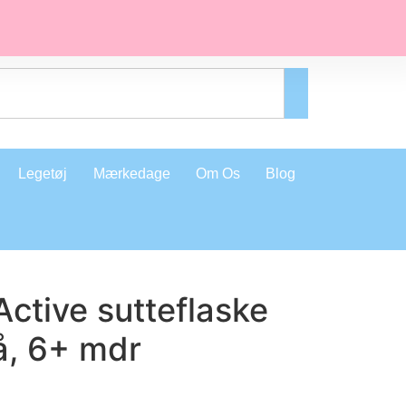
Legetøj
Mærkedage
Om Os
Blog
ctive sutteflaske
å, 6+ mdr