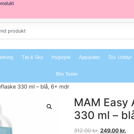
produkt
retning
Tøj & Sko
Hygiejne
Apparater
Div. Udstyr
Bliv Tester
flaske 330 ml – blå, 6+ mdr
MAM Easy A
330 ml – bl
312.00
kr.
249.00
kr.