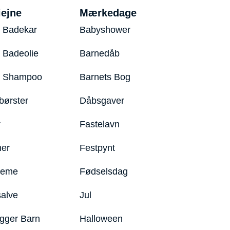
iejne
Mærkedage
 Badekar
Babyshower
 Badeolie
Barnedåb
y Shampoo
Barnets Bog
børster
Dåbsgaver
r
Fastelavn
er
Festpynt
reme
Fødselsdag
salve
Jul
igger Barn
Halloween