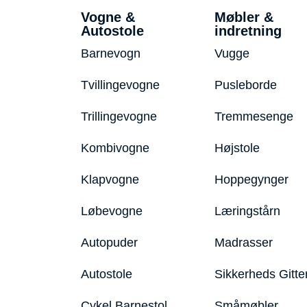
Vogne &
Møbler &
Autostole
indretning
Barnevogn
Vugge
Tvillingevogne
Pusleborde
Trillingevogne
Tremmesenge
Kombivogne
Højstole
Klapvogne
Hoppegynger
Løbevogne
Læringstårn
Autopuder
Madrasser
Autostole
Sikkerheds Gitte
Cykel Barnestol
Småmøbler