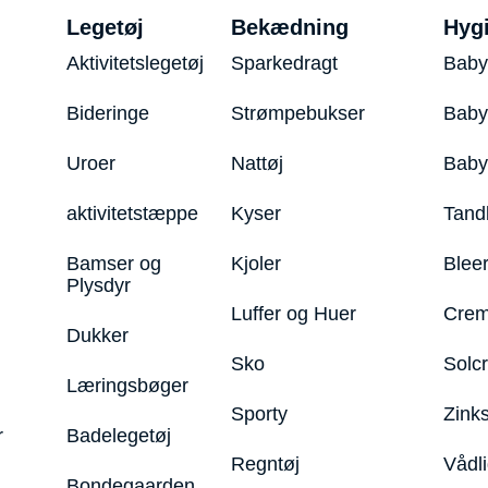
Legetøj
Bekædning
Hyg
Aktivitetslegetøj
Sparkedragt
Baby
Bideringe
Strømpebukser
Baby
Uroer
Nattøj
Bab
aktivitetstæppe
Kyser
Tand
Bamser og
Kjoler
Blee
Plysdyr
Luffer og Huer
Crem
Dukker
Sko
Solc
Læringsbøger
Sporty
Zink
r
Badelegetøj
Regntøj
Vådl
Bondegaarden