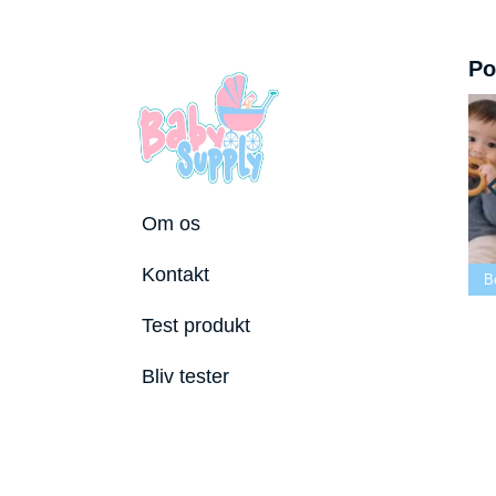
Po
Om os
Bedste tremmeseng
Kontakt
2026
Bedste puslepude 2026
Bedste Bidering
Test produkt
Bliv tester