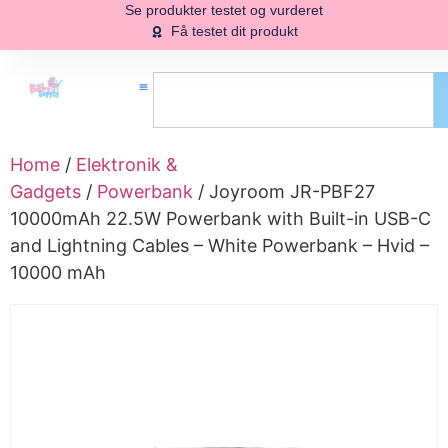
Se produkter testet og vurderet
Få testet dit produkt
Home
/
Elektronik &
Gadgets
/
Powerbank
/ Joyroom JR-PBF27
10000mAh 22.5W Powerbank with Built-in USB-C
and Lightning Cables – White Powerbank – Hvid –
10000 mAh