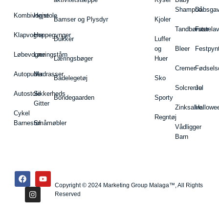
Shampoo
Dåbsgav
Kombivogne
Højstole
Bamser og Plysdyr
Kjoler
Tandbørster
Fastela
Klapvogne
Hoppegynger
Dukker
Luffer
og
Bleer
Festpyn
Løbevogne
Læringstårn
Læringsbøger
Huer
Cremer
Fødsels
Autopuder
Madrasser
Badelegetøj
Sko
Solcreme
Jul
Autostole
Sikkerheds
Bondegaarden
Sporty
Gitter
Zinksalve
Hallowe
Cykel
Regntøj
Barnestol
Småmøbler
Vådligger
Barn
Copyright © 2024 Marketing Group Malaga™, All Rights
Reserved