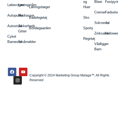
og
Bleer
Festpyn
Løbevogne
Læringstårn
Læringsbøger
Huer
Cremer
Fødsels
Autopuder
Madrasser
Badelegetøj
Sko
Solcreme
Jul
Autostole
Sikkerheds
Bondegaarden
Sporty
Gitter
Zinksalve
Hallowe
Cykel
Regntøj
Barnestol
Småmøbler
Vådligger
Barn
Copyright © 2024 Marketing Group Malaga™, All Rights
Reserved