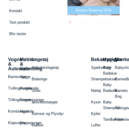
Bedste puslepude 2026
Bedste Bidering 2026
Kontakt
Test produkt
Bliv tester
Vogne
Møbler
Legetøj
Bekædning
Hygiejne
Mærk
&
&
Aktivitetslegetøj
Sparkedragt
Baby
Babysh
Autostole
indretning
Badekar
Barnevogn
Vugge
Bideringe
Strømpebukser
Barnedå
Baby
Tvillingevogne
Pusleborde
Uroer
Nattøj
Badeolie
Barnets
Bog
Trillingevogne
Tremmesenge
aktivitetstæppe
Kyser
Baby
Shampoo
Dåbsgav
Kombivogne
Højstole
Bamser og Plysdyr
Kjoler
Tandbørster
Fastela
Klapvogne
Hoppegynger
Dukker
Luffer