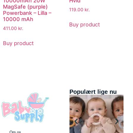
10000mAh 20W
Hvid
MagSafe (purple)
119.00
kr.
Powerbank – Lilla –
10000 mAh
Buy product
411.00
kr.
Buy product
Populært lige nu
Om os