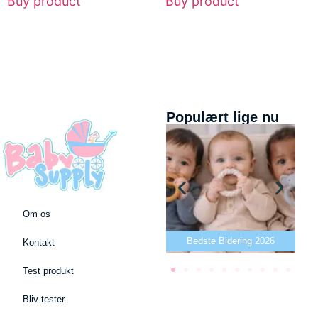
Buy product
Buy product
Populært lige nu
Om os
Bedste puslepude 2026
Bedste Bidering 2026
Kontakt
Test produkt
Bliv tester