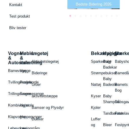
Bedste puslepude 2026
Bedste Bidering 2026
Kontakt
Test produkt
Bliv tester
Vogne
Møbler
Legetøj
Bekædning
Hygiejne
Mærk
&
&
Aktivitetslegetøj
Sparkedragt
Baby
Babysh
Autostole
indretning
Badekar
Barnevogn
Vugge
Bideringe
Strømpebukser
Barnedå
Baby
Tvillingevogne
Pusleborde
Uroer
Nattøj
Badeolie
Barnets
Bog
Trillingevogne
Tremmesenge
aktivitetstæppe
Kyser
Baby
Shampoo
Dåbsgav
Kombivogne
Højstole
Bamser og Plysdyr
Kjoler
Tandbørster
Fastela
Klapvogne
Hoppegynger
Dukker
Luffer
og
Bleer
Festpyn
Løbevogne
Læringstårn