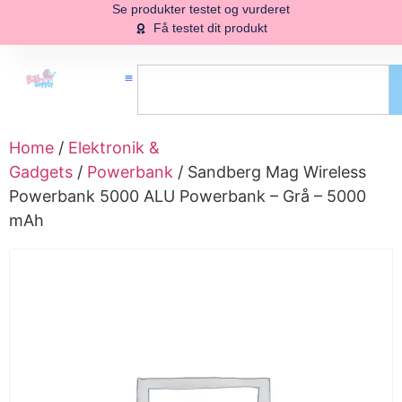
Se produkter testet og vurderet
Få testet dit produkt
Home
/
Elektronik &
Gadgets
/
Powerbank
/ Sandberg Mag Wireless
Powerbank 5000 ALU Powerbank – Grå – 5000
mAh