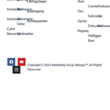
Læringsbøger
Huer
Cremer
Fødsels
Autopuder
Madrasser
Badelegetøj
Sko
Solcreme
Jul
Autostole
Sikkerheds
Bondegaarden
Sporty
Gitter
Zinksalve
Hallowe
Cykel
Regntøj
Barnestol
Småmøbler
Vådligger
Barn
Copyright © 2024 Marketing Group Malaga™, All Rights
Reserved