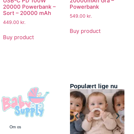
USB-C PD 100W
20000mAh Grå –
20000 Powerbank –
Powerbank
Sort – 20000 mAh
549.00
kr.
449.00
kr.
Buy product
Buy product
Populært lige nu
Om os