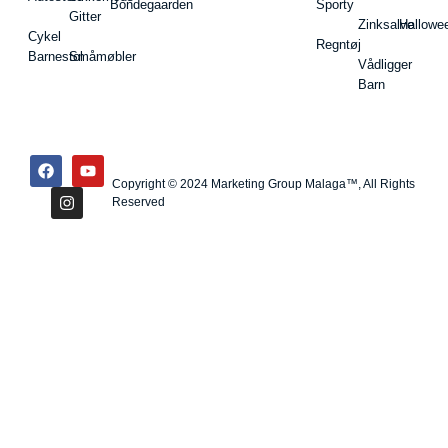
Bondegaarden
Sporty
Gitter
Zinksalve
Hallowe
Cykel
Regntøj
Barnestol
Småmøbler
Vådligger
Barn
Copyright © 2024 Marketing Group Malaga™, All Rights
Reserved