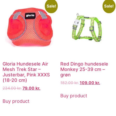
Sale!
Sale!
Gloria Hundesele Air
Red Dingo hundesele
Mesh Trek Star –
Monkey 25-39 cm –
Justerbar, Pink XXXS
grøn
(18-20 cm)
182.00
kr.
109.00
kr.
234.00
kr.
79.00
kr.
Buy product
Buy product