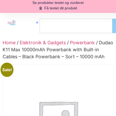
Se produkter testet og vurderet
Få testet dit produkt
Home
/
Elektronik & Gadgets
/
Powerbank
/ Dudao
K11 Max 10000mAh Powerbank with Built-in
Cables – Black Powerbank – Sort – 10000 mAh
Sale!