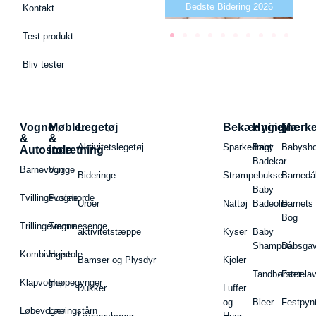
Bedste puslepude 2026
Bedste Bidering 2026
Kontakt
Test produkt
Bliv tester
Vogne
Møbler
Legetøj
Bekædning
Hygiejne
Mærk
&
&
Aktivitetslegetøj
Sparkedragt
Baby
Babysh
Autostole
indretning
Badekar
Barnevogn
Vugge
Bideringe
Strømpebukser
Barnedå
Baby
Tvillingevogne
Pusleborde
Uroer
Nattøj
Badeolie
Barnets
Bog
Trillingevogne
Tremmesenge
aktivitetstæppe
Kyser
Baby
Shampoo
Dåbsgav
Kombivogne
Højstole
Bamser og Plysdyr
Kjoler
Tandbørster
Fastela
Klapvogne
Hoppegynger
Dukker
Luffer
og
Bleer
Festpyn
Løbevogne
Læringstårn