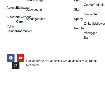
Læringsbøger
Huer
Cremer
Fødsels
Autopuder
Madrasser
Badelegetøj
Sko
Solcreme
Jul
Autostole
Sikkerheds
Bondegaarden
Sporty
Gitter
Zinksalve
Hallowe
Cykel
Regntøj
Barnestol
Småmøbler
Vådligger
Barn
Copyright © 2024 Marketing Group Malaga™, All Rights
Reserved