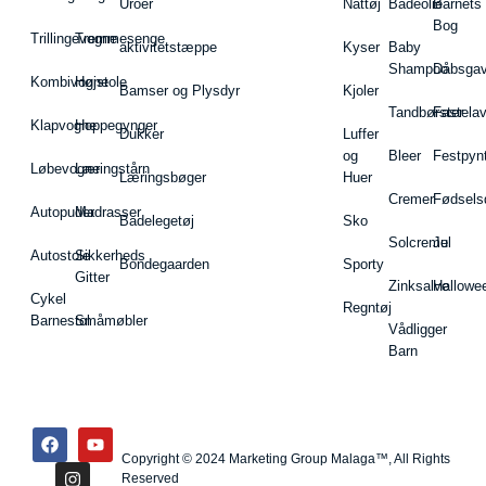
Uroer
Nattøj
Badeolie
Barnets
Bog
Trillingevogne
Tremmesenge
aktivitetstæppe
Kyser
Baby
Shampoo
Dåbsgav
Kombivogne
Højstole
Bamser og Plysdyr
Kjoler
Tandbørster
Fastela
Klapvogne
Hoppegynger
Dukker
Luffer
og
Bleer
Festpyn
Løbevogne
Læringstårn
Læringsbøger
Huer
Cremer
Fødsels
Autopuder
Madrasser
Badelegetøj
Sko
Solcreme
Jul
Autostole
Sikkerheds
Bondegaarden
Sporty
Gitter
Zinksalve
Hallowe
Cykel
Regntøj
Barnestol
Småmøbler
Vådligger
Barn
Copyright © 2024 Marketing Group Malaga™, All Rights
Reserved