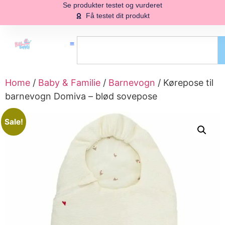
Se produkter testet og vurderet
Få testet dit produkt
Home
/
Baby & Familie
/
Barnevogn
/ Kørepose til
barnevogn Domiva – blød sovepose
Sale!