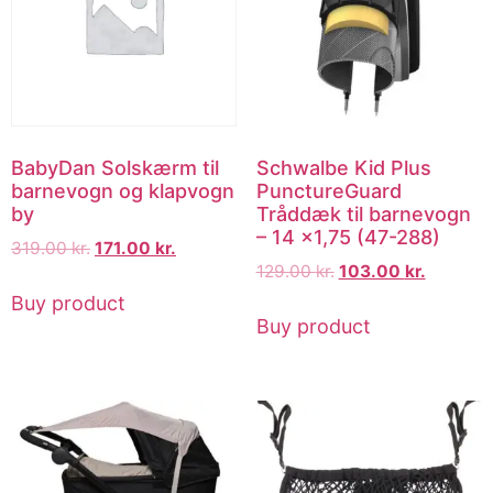
BabyDan Solskærm til
Schwalbe Kid Plus
barnevogn og klapvogn
PunctureGuard
by
Tråddæk til barnevogn
– 14 x1,75 (47-288)
319.00
kr.
171.00
kr.
129.00
kr.
103.00
kr.
Buy product
Buy product