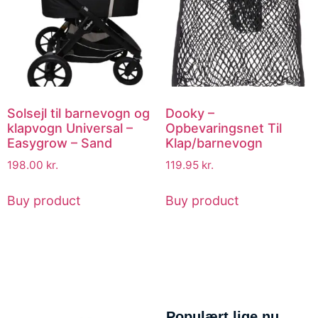
Solsejl til barnevogn og
Dooky –
klapvogn Universal –
Opbevaringsnet Til
Easygrow – Sand
Klap/barnevogn
198.00
kr.
119.95
kr.
Buy product
Buy product
Populært lige nu