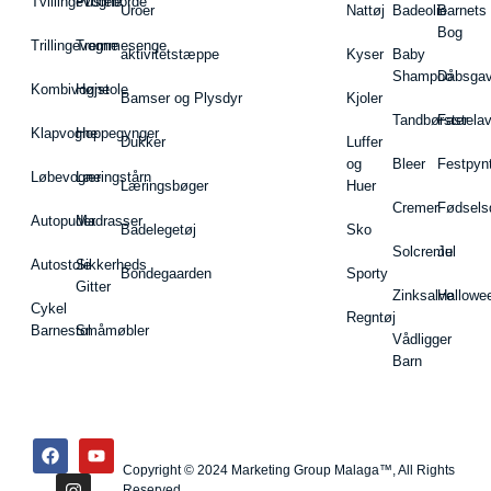
Tvillingevogne
Pusleborde
Uroer
Nattøj
Badeolie
Barnets
Bog
Trillingevogne
Tremmesenge
aktivitetstæppe
Kyser
Baby
Shampoo
Dåbsgav
Kombivogne
Højstole
Bamser og Plysdyr
Kjoler
Tandbørster
Fastela
Klapvogne
Hoppegynger
Dukker
Luffer
og
Bleer
Festpyn
Løbevogne
Læringstårn
Læringsbøger
Huer
Cremer
Fødsels
Autopuder
Madrasser
Badelegetøj
Sko
Solcreme
Jul
Autostole
Sikkerheds
Bondegaarden
Sporty
Gitter
Zinksalve
Hallowe
Cykel
Regntøj
Barnestol
Småmøbler
Vådligger
Barn
Copyright © 2024 Marketing Group Malaga™, All Rights
Reserved