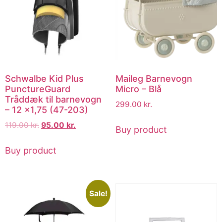
Schwalbe Kid Plus
Maileg Barnevogn
PunctureGuard
Micro – Blå
Tråddæk til barnevogn
299.00
kr.
– 12 x1,75 (47-203)
119.00
kr.
95.00
kr.
Buy product
Buy product
Sale!