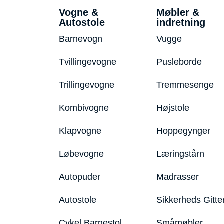
Vogne &
Møbler &
Autostole
indretning
Barnevogn
Vugge
Tvillingevogne
Pusleborde
Trillingevogne
Tremmesenge
Kombivogne
Højstole
Klapvogne
Hoppegynger
Løbevogne
Læringstårn
Autopuder
Madrasser
Autostole
Sikkerheds Gitte
Cykel Barnestol
Småmøbler