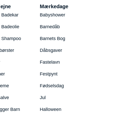
iejne
Mærkedage
 Badekar
Babyshower
 Badeolie
Barnedåb
y Shampoo
Barnets Bog
børster
Dåbsgaver
r
Fastelavn
er
Festpynt
reme
Fødselsdag
salve
Jul
igger Barn
Halloween