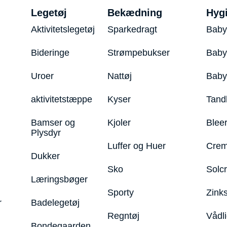
Legetøj
Bekædning
Hyg
Aktivitetslegetøj
Sparkedragt
Baby
Bideringe
Strømpebukser
Baby
Uroer
Nattøj
Bab
aktivitetstæppe
Kyser
Tand
Bamser og
Kjoler
Blee
Plysdyr
Luffer og Huer
Crem
Dukker
Sko
Solc
Læringsbøger
Sporty
Zink
r
Badelegetøj
Regntøj
Vådl
Bondegaarden