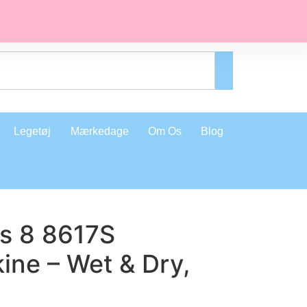
Legetøj
Mærkedage
Om Os
Blog
es 8 8617S
ine – Wet & Dry,