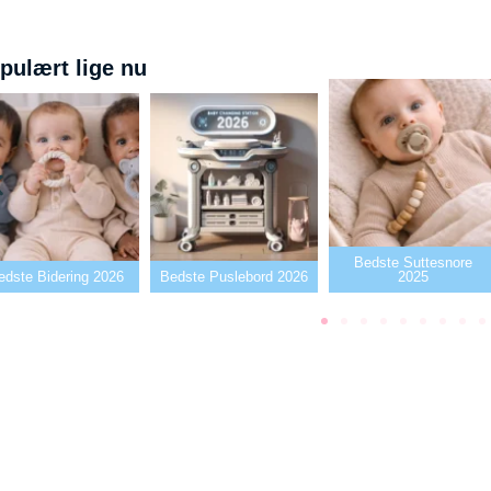
pulært lige nu
Bedste Suttesnore
e Bidering 2026
Bedste Puslebord 2026
2025