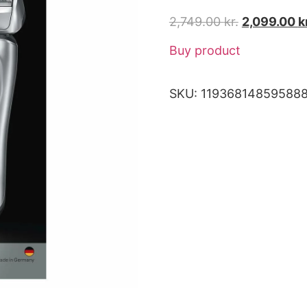
2,749.00
kr.
2,099.00
k
Buy product
SKU:
119368148595888