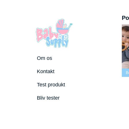
Po
Om os
Bedste tremmeseng
Kontakt
tole 2026
2026
Bedste puslepude 2026
Bedst
Test produkt
Bliv tester