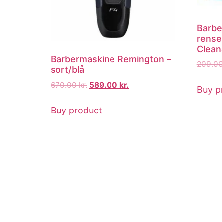
Barbe
rense
Clean
Barbermaskine Remington –
209.0
sort/blå
670.00
kr.
589.00
kr.
Buy p
Buy product