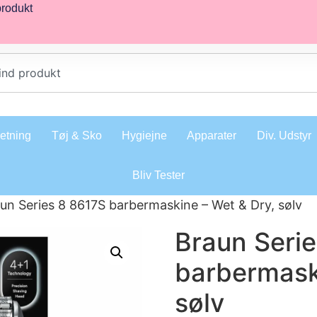
produkt
retning
Tøj & Sko
Hygiejne
Apparater
Div. Udstyr
Bliv Tester
un Series 8 8617S barbermaskine – Wet & Dry, sølv
Braun Seri
barbermask
sølv