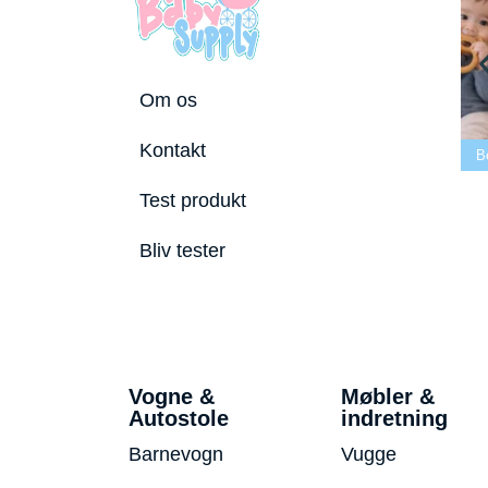
Om os
Bedste tremmeseng
Kontakt
2026
Bedste puslepude 2026
Bedste Bidering 
Test produkt
Bliv tester
Vogne &
Møbler &
Autostole
indretning
Barnevogn
Vugge