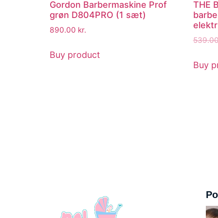
Gordon Barbermaskine Prof
THE 
grøn D804PRO (1 sæt)
barbe
elektr
890.00
kr.
539.0
Buy product
Buy p
Po