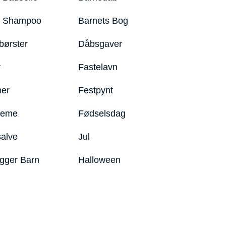
y Shampoo
Barnets Bog
børster
Dåbsgaver
r
Fastelavn
er
Festpynt
reme
Fødselsdag
salve
Jul
igger Barn
Halloween