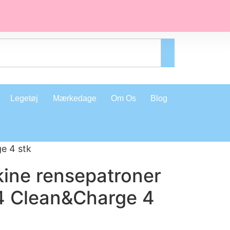
Legetøj
Mærkedage
Om Os
Blog
e 4 stk
ine rensepatroner
 Clean&Charge 4