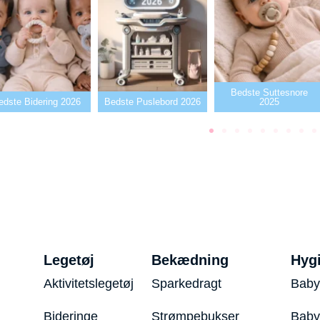
Bedste Suttesnore
2026
Bedste Puslebord 2026
2025
Bedste S
Legetøj
Bekædning
Hyg
Aktivitetslegetøj
Sparkedragt
Baby
Bideringe
Strømpebukser
Baby