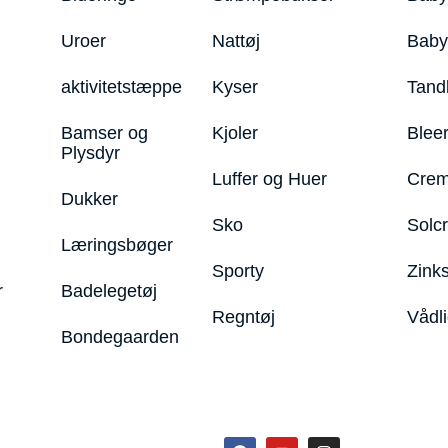
Uroer
Nattøj
Bab
aktivitetstæppe
Kyser
Tand
Bamser og
Kjoler
Blee
Plysdyr
Luffer og Huer
Crem
Dukker
Sko
Solc
Læringsbøger
Sporty
Zink
r
Badelegetøj
Regntøj
Vådl
Bondegaarden