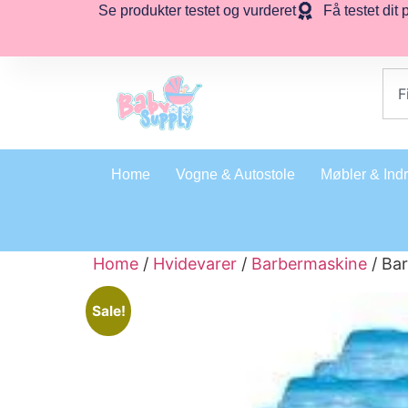
Se produkter testet og vurderet
Få testet dit 
Home
Vogne & Autostole
Møbler & Ind
Home
/
Hvidevarer
/
Barbermaskine
/ Ba
Sale!