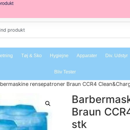
produkt
retning
Tøj & Sko
Hygiejne
Apparater
Div. Udstyr
Bliv Tester
rbermaskine rensepatroner Braun CCR4 Clean&Charg
Barbermask
Braun CCR4
stk