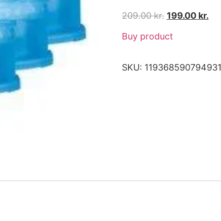
209.00
kr.
199.00
kr.
Buy product
SKU:
11936859079493