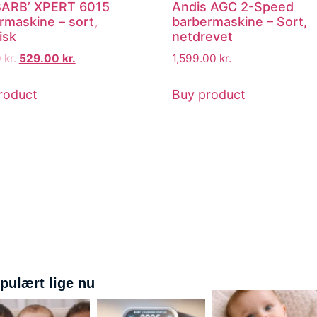
BARB’ XPERT 6015
Andis AGC 2-Speed
rmaskine – sort,
barbermaskine – Sort,
isk
netdrevet
0
kr.
529.00
kr.
1,599.00
kr.
roduct
Buy product
pulært lige nu