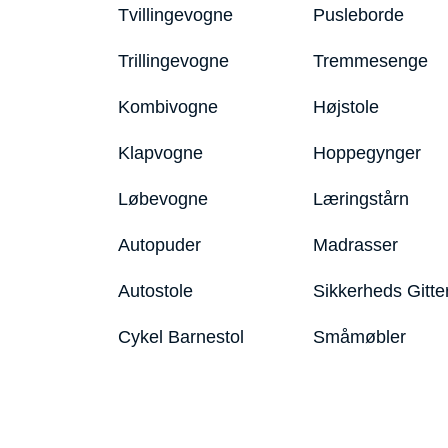
Tvillingevogne
Pusleborde
Trillingevogne
Tremmesenge
Kombivogne
Højstole
Klapvogne
Hoppegynger
Løbevogne
Læringstårn
Autopuder
Madrasser
Autostole
Sikkerheds Gitte
Cykel Barnestol
Småmøbler