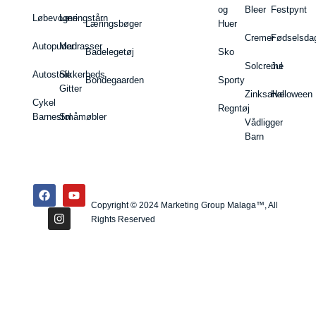
og
Bleer
Festpynt
Løbevogne
Læringstårn
Læringsbøger
Huer
Cremer
Fødselsda
Autopuder
Madrasser
Badelegetøj
Sko
Solcreme
Jul
Autostole
Sikkerheds
Bondegaarden
Sporty
Gitter
Zinksalve
Halloween
Cykel
Regntøj
Barnestol
Småmøbler
Vådligger
Barn
Copyright © 2024 Marketing Group Malaga™, All
Rights Reserved