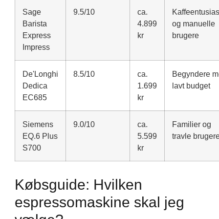
Sage
9.5/10
ca.
Kaffeentusias
Barista
4.899
og manuelle
Express
kr
brugere
Impress
De'Longhi
8.5/10
ca.
Begyndere m
Dedica
1.699
lavt budget
EC685
kr
Siemens
9.0/10
ca.
Familier og
EQ.6 Plus
5.599
travle bruger
S700
kr
Købsguide: Hvilken
espressomaskine skal jeg