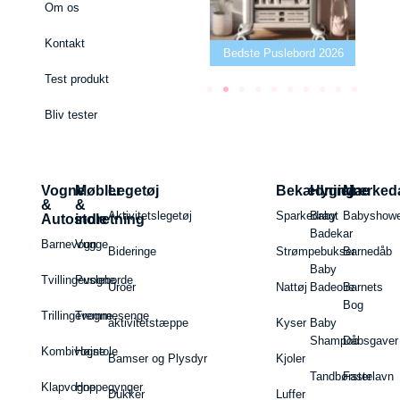
Om os
Kontakt
e 2026
Bedste Bidering 2026
Bedste Puslebord 2026
Beds
Test produkt
Bliv tester
Vogne
Møbler
Legetøj
Bekædning
Hygiejne
Mærked
&
&
Aktivitetslegetøj
Sparkedragt
Baby
Babyshow
Autostole
indretning
Badekar
Barnevogn
Vugge
Bideringe
Strømpebukser
Barnedåb
Baby
Tvillingevogne
Pusleborde
Uroer
Nattøj
Badeolie
Barnets
Bog
Trillingevogne
Tremmesenge
aktivitetstæppe
Kyser
Baby
Shampoo
Dåbsgaver
Kombivogne
Højstole
Bamser og Plysdyr
Kjoler
Tandbørster
Fastelavn
Klapvogne
Hoppegynger
Dukker
Luffer