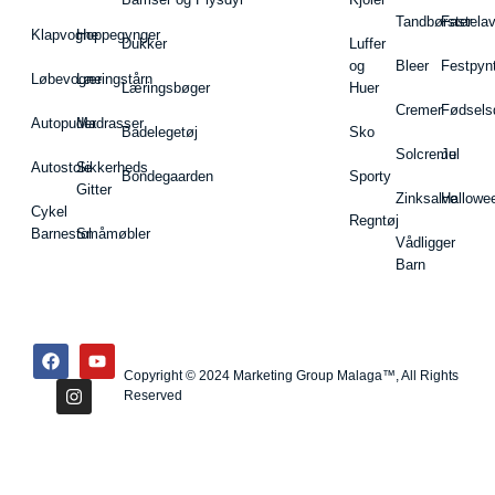
Tandbørster
Fastela
Klapvogne
Hoppegynger
Dukker
Luffer
og
Bleer
Festpyn
Løbevogne
Læringstårn
Læringsbøger
Huer
Cremer
Fødsels
Autopuder
Madrasser
Badelegetøj
Sko
Solcreme
Jul
Autostole
Sikkerheds
Bondegaarden
Sporty
Gitter
Zinksalve
Hallowe
Cykel
Regntøj
Barnestol
Småmøbler
Vådligger
Barn
Copyright © 2024 Marketing Group Malaga™, All Rights
Reserved