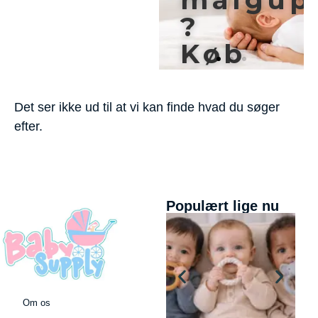
dt
?
Hør
mere
her
Køb
denne
annonc
Det ser ikke ud til at vi kan finde hvad du søger
plads
efter.
Populært lige nu
Kontakt
os
Om os