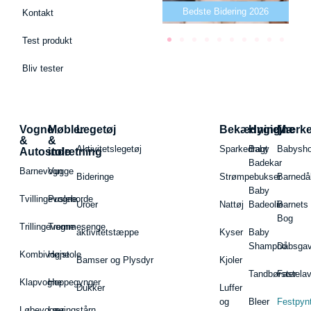
Bedste puslepude 2026
Bedste Bidering 2026
Kontakt
Test produkt
Bliv tester
Vogne
Møbler
Legetøj
Bekædning
Hygiejne
Mærk
&
&
Aktivitetslegetøj
Sparkedragt
Baby
Babysh
Autostole
indretning
Badekar
Barnevogn
Vugge
Bideringe
Strømpebukser
Barnedå
Baby
Tvillingevogne
Pusleborde
Uroer
Nattøj
Badeolie
Barnets
Bog
Trillingevogne
Tremmesenge
aktivitetstæppe
Kyser
Baby
Shampoo
Dåbsgav
Kombivogne
Højstole
Bamser og Plysdyr
Kjoler
Tandbørster
Fastela
Klapvogne
Hoppegynger
Dukker
Luffer
og
Bleer
Festpyn
Løbevogne
Læringstårn