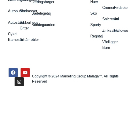
Læringsbøger
Huer
Cremer
Fødsels
Autopuder
Madrasser
Badelegetøj
Sko
Solcreme
Jul
Autostole
Sikkerheds
Bondegaarden
Sporty
Gitter
Zinksalve
Hallowe
Cykel
Regntøj
Barnestol
Småmøbler
Vådligger
Barn
Copyright © 2024 Marketing Group Malaga™, All Rights
Reserved