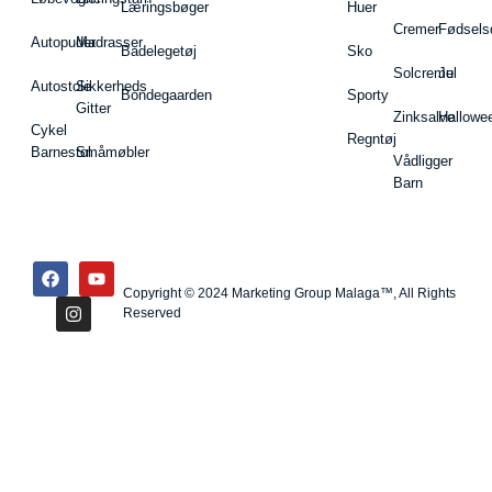
Læringsbøger
Huer
Cremer
Fødsels
Autopuder
Madrasser
Badelegetøj
Sko
Solcreme
Jul
Autostole
Sikkerheds
Bondegaarden
Sporty
Gitter
Zinksalve
Hallowe
Cykel
Regntøj
Barnestol
Småmøbler
Vådligger
Barn
Copyright © 2024 Marketing Group Malaga™, All Rights
Reserved