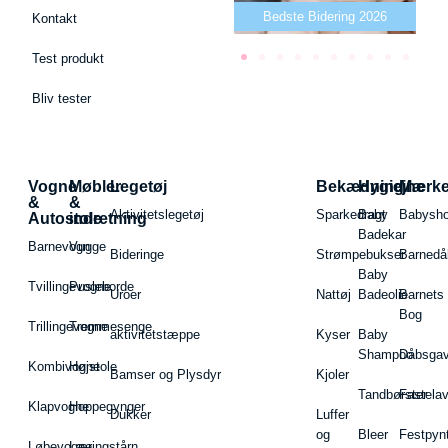
Bedste puslepude 2026
Bedste Bidering 2026
Kontakt
Test produkt
Bliv tester
Vogne
Møbler
Legetøj
Bekædning
Hygiejne
Mærk
&
&
Aktivitetslegetøj
Sparkedragt
Baby
Babysh
Autostole
indretning
Badekar
Barnevogn
Vugge
Bideringe
Strømpebukser
Barnedå
Baby
Tvillingevogne
Pusleborde
Uroer
Nattøj
Badeolie
Barnets
Bog
Trillingevogne
Tremmesenge
aktivitetstæppe
Kyser
Baby
Shampoo
Dåbsgav
Kombivogne
Højstole
Bamser og Plysdyr
Kjoler
Tandbørster
Fastela
Klapvogne
Hoppegynger
Dukker
Luffer
og
Bleer
Festpyn
Løbevogne
Læringstårn