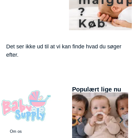
dt
?
Hør
mere
her
Køb
denne
annonc
Det ser ikke ud til at vi kan finde hvad du søger
plads
efter.
Populært lige nu
Kontakt
os
Om os