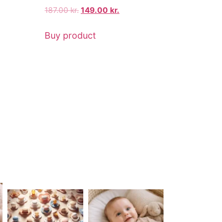
187.00
kr.
149.00
kr.
Buy product