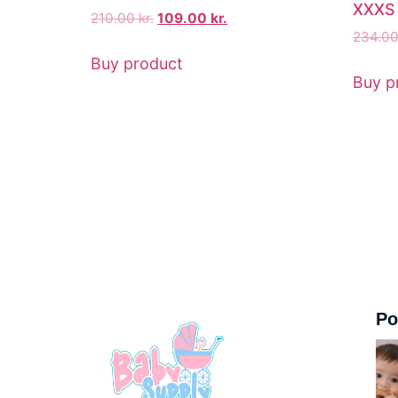
XXXS 
210.00
kr.
109.00
kr.
234.0
Buy product
Buy p
Po