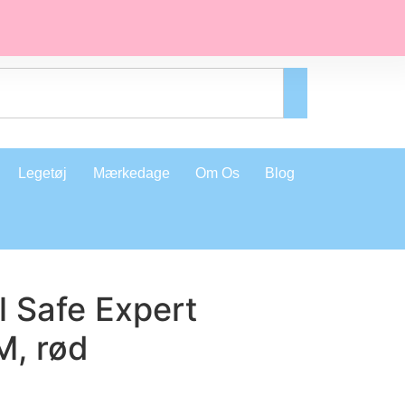
Legetøj
Mærkedage
Om Os
Blog
l Safe Expert
M, rød