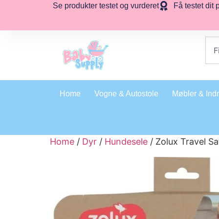
Se produkter testet og vurderet
Få testet dit 
Home
Vogne & Autostole
Møbler & Ind
Home
/
Dyr
/
Hundesele
/ Zolux Travel S