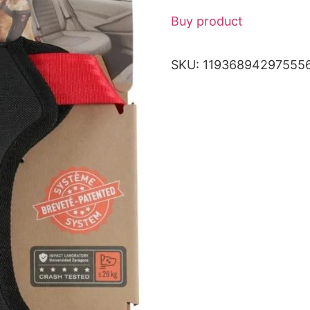
Buy product
SKU:
11936894297555