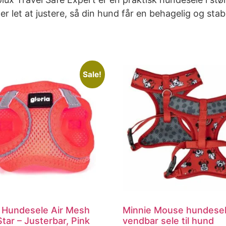
r let at justere, så din hund får en behagelig og stab
Sale!
a Hundesele Air Mesh
Minnie Mouse hundesel
tar – Justerbar, Pink
vendbar sele til hund