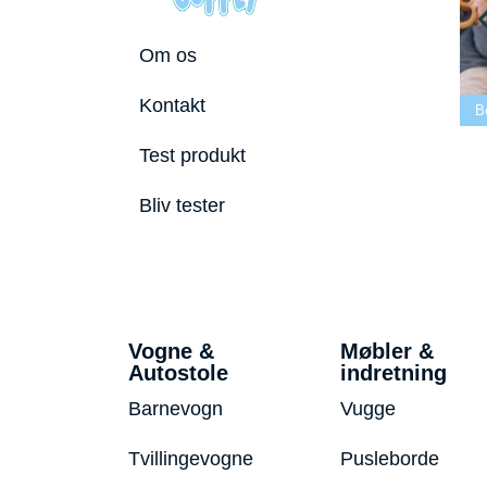
Om os
 tremmeseng
Kontakt
2026
Bedste puslepude 2026
Bedste Bidering 2026
Be
Test produkt
Bliv tester
Vogne &
Møbler &
Autostole
indretning
Barnevogn
Vugge
Tvillingevogne
Pusleborde