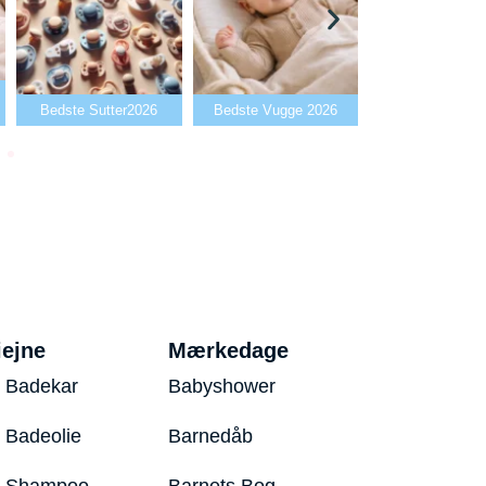
Bedste Babyalarm
Bedste Flaskev
Bedste Vugge 2026
2026
2026
iejne
Mærkedage
 Badekar
Babyshower
 Badeolie
Barnedåb
y Shampoo
Barnets Bog