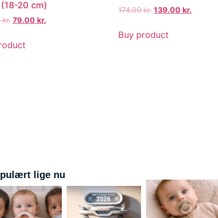
(18-20 cm)
174.00
kr.
139.00
kr.
0
kr.
79.00
kr.
Buy product
roduct
pulært lige nu