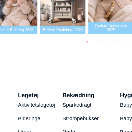
Bedste Suttesnore
dste Puslebord 2026
2025
Bedste Sutter2026
Legetøj
Bekædning
Hyg
Aktivitetslegetøj
Sparkedragt
Baby
Bideringe
Strømpebukser
Baby
Uroer
Nattøj
Bab