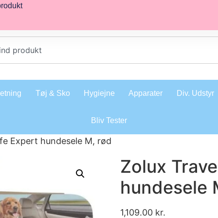
produkt
retning
Tøj & Sko
Hygiejne
Apparater
Div. Udstyr
Bliv Tester
afe Expert hundesele M, rød
Zolux Trave
hundesele 
1,109.00
kr.