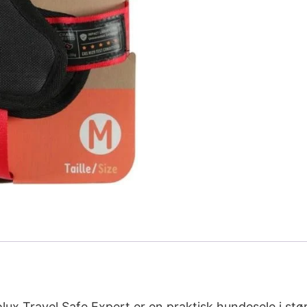
lux Travel Safe Expert er en praktisk hundesele i stør