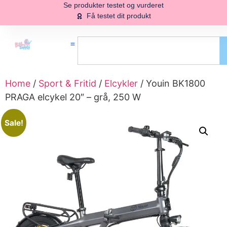
Se produkter testet og vurderet
Få testet dit produkt
Home
/
Sport & Fritid
/
Elcykler
/ Youin BK1800
PRAGA elcykel 20″ – grå, 250 W
Sale!