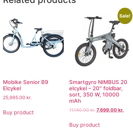
Sale!
Mobike Senior B9
Smartgyro NIMBUS 20
Elcykel
elcykel – 20″ foldbar,
sort, 350 W, 10000
25,995.00
kr.
mAh
11,140.00
kr.
7,699.00
kr.
Buy product
Buy product