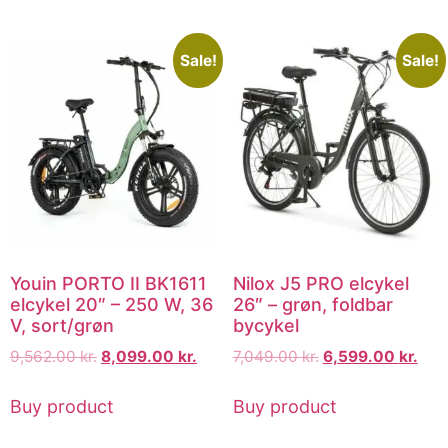
Sale!
Sale!
Youin PORTO II BK1611
Nilox J5 PRO elcykel
elcykel 20″ – 250 W, 36
26″ – grøn, foldbar
V, sort/grøn
bycykel
9,562.00
kr.
8,099.00
kr.
7,049.00
kr.
6,599.00
kr.
Buy product
Buy product