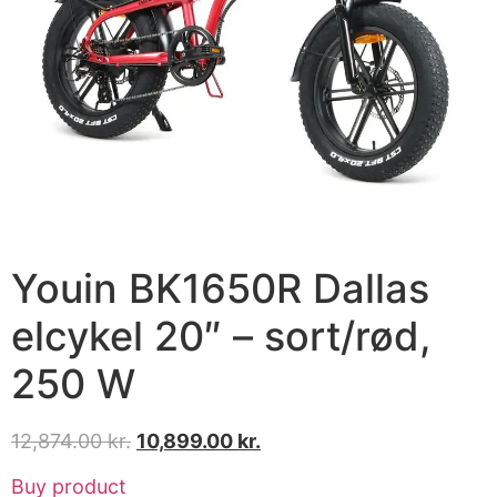
Youin BK1650R Dallas
elcykel 20″ – sort/rød,
250 W
12,874.00
kr.
10,899.00
kr.
Buy product