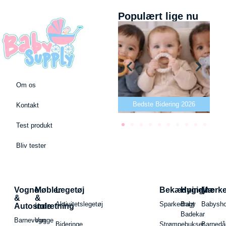
Populært lige nu
Om os
ude 2026
Bedste Bidering 2026
Bedste Puslebord 2026
Kontakt
Test produkt
Bliv tester
Vogne
Møbler
Legetøj
Bekædning
Hygiejne
Mærk
&
&
Aktivitetslegetøj
Sparkedragt
Baby
Babysh
Autostole
indretning
Badekar
Barnevogn
Vugge
Bideringe
Strømpebukser
Barnedå