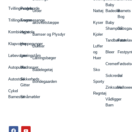
Baby
Tvillingevogne
Pusleborde
Uroer
Nattøj
Badeolie
Barnets
Bog
Trillingevogne
Tremmesenge
aktivitetstæppe
Kyser
Baby
Shampoo
Dåbsgav
Kombivogne
Højstole
Bamser og Plysdyr
Kjoler
Tandbørster
Fastela
Klapvogne
Hoppegynger
Dukker
Luffer
og
Bleer
Festpyn
Løbevogne
Læringstårn
Læringsbøger
Huer
Cremer
Fødsels
Autopuder
Madrasser
Badelegetøj
Sko
Solcreme
Jul
Autostole
Sikkerheds
Bondegaarden
Sporty
Gitter
Zinksalve
Hallowe
Cykel
Regntøj
Barnestol
Småmøbler
Vådligger
Barn