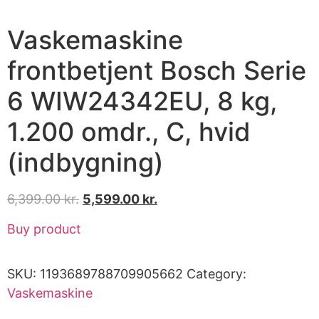
Vaskemaskine
frontbetjent Bosch Serie
6 WIW24342EU, 8 kg,
1.200 omdr., C, hvid
(indbygning)
6,399.00
kr.
5,599.00
kr.
Buy product
SKU:
1193689788709905662
Category:
Vaskemaskine