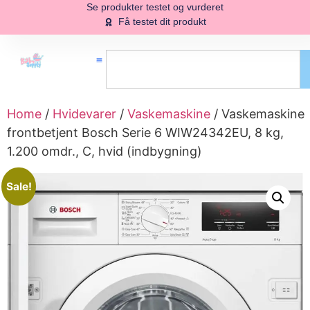
Se produkter testet og vurderet
Få testet dit produkt
Home
/
Hvidevarer
/
Vaskemaskine
/ Vaskemaskine
frontbetjent Bosch Serie 6 WIW24342EU, 8 kg,
1.200 omdr., C, hvid (indbygning)
Sale!