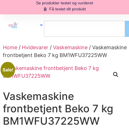
Se produkter testet og vurderet
Få testet dit produkt
Home
/
Hvidevarer
/
Vaskemaskine
/ Vaskemaskine
frontbetjent Beko 7 kg BM1WFU37225WW
Sale!
Vaskemaskine
frontbetjent Beko 7 kg
BM1WFU37225WW