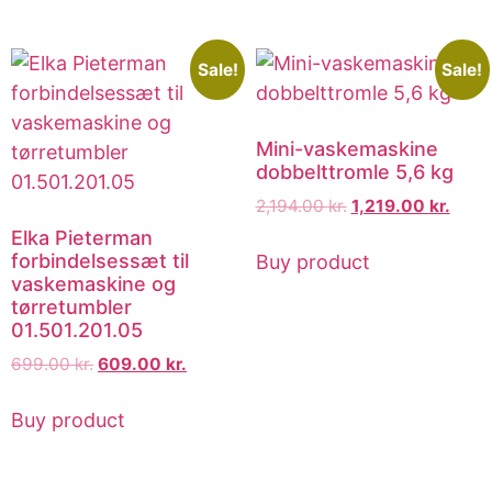
Sale!
Sale!
Mini-vaskemaskine
dobbelttromle 5,6 kg
2,194.00
kr.
1,219.00
kr.
Elka Pieterman
forbindelsessæt til
Buy product
vaskemaskine og
tørretumbler
01.501.201.05
699.00
kr.
609.00
kr.
Buy product