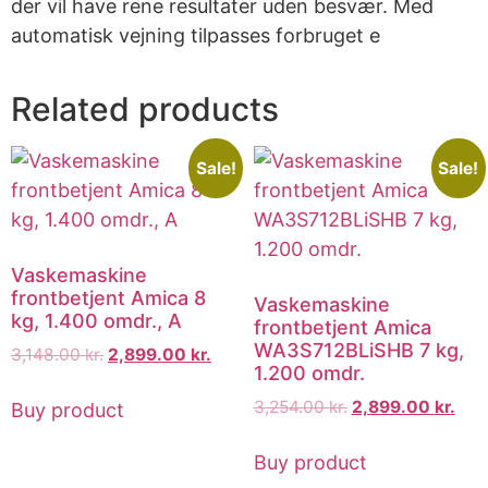
der vil have rene resultater uden besvær. Med
automatisk vejning tilpasses forbruget e
Related products
Sale!
Sale!
Vaskemaskine
frontbetjent Amica 8
Vaskemaskine
kg, 1.400 omdr., A
frontbetjent Amica
WA3S712BLiSHB 7 kg,
3,148.00
kr.
2,899.00
kr.
1.200 omdr.
3,254.00
kr.
2,899.00
kr.
Buy product
Buy product