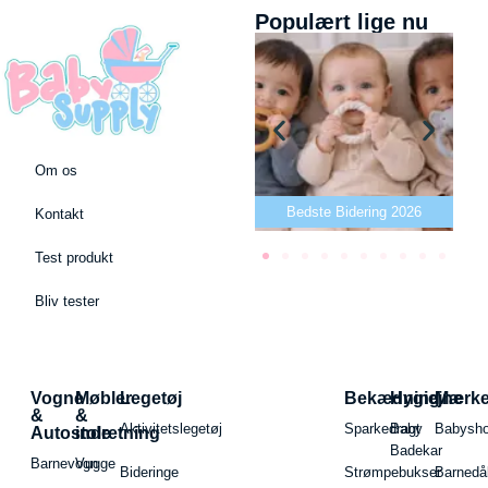
Populært lige nu
Om os
Bedste puslepude 2026
Bedste Bidering 2026
Kontakt
Test produkt
Bliv tester
Vogne
Møbler
Legetøj
Bekædning
Hygiejne
Mærk
&
&
Aktivitetslegetøj
Sparkedragt
Baby
Babysh
Autostole
indretning
Badekar
Barnevogn
Vugge
Bideringe
Strømpebukser
Barnedå