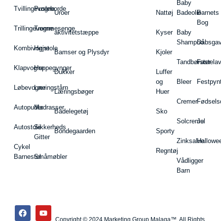
Baby
Tvillingevogne
Pusleborde
Uroer
Nattøj
Badeolie
Barnets
Bog
Trillingevogne
Tremmesenge
aktivitetstæppe
Kyser
Baby
Shampoo
Dåbsgav
Kombivogne
Højstole
Bamser og Plysdyr
Kjoler
Tandbørster
Fastela
Klapvogne
Hoppegynger
Dukker
Luffer
og
Bleer
Festpyn
Løbevogne
Læringstårn
Læringsbøger
Huer
Cremer
Fødsels
Autopuder
Madrasser
Badelegetøj
Sko
Solcreme
Jul
Autostole
Sikkerheds
Bondegaarden
Sporty
Gitter
Zinksalve
Hallowe
Cykel
Regntøj
Barnestol
Småmøbler
Vådligger
Barn
Copyright © 2024 Marketing Group Malaga™, All Rights