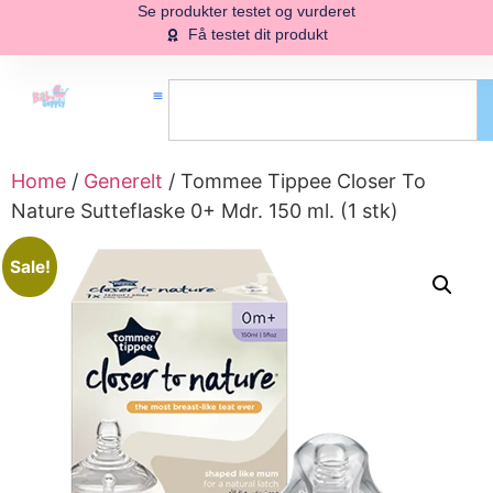
Se produkter testet og vurderet
Få testet dit produkt
Home
/
Generelt
/ Tommee Tippee Closer To
Nature Sutteflaske 0+ Mdr. 150 ml. (1 stk)
Sale!