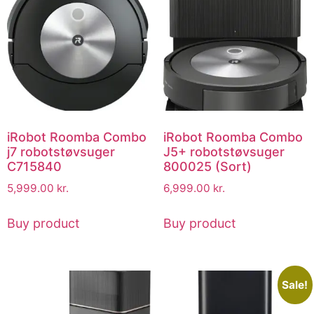
iRobot Roomba Combo
iRobot Roomba Combo
j7 robotstøvsuger
J5+ robotstøvsuger
C715840
800025 (Sort)
5,999.00
kr.
6,999.00
kr.
Buy product
Buy product
Sale!