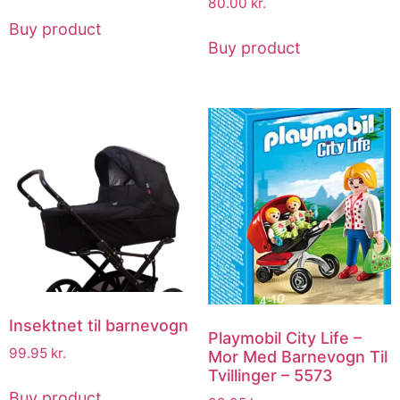
80.00
kr.
Buy product
Buy product
Insektnet til barnevogn
Playmobil City Life –
99.95
kr.
Mor Med Barnevogn Til
Tvillinger – 5573
Buy product