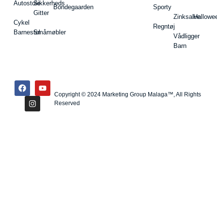
Autostole
Sikkerheds
Bondegaarden
Sporty
Gitter
Zinksalve
Hallowe
Cykel
Regntøj
Barnestol
Småmøbler
Vådligger
Barn
Copyright © 2024 Marketing Group Malaga™, All Rights
Reserved