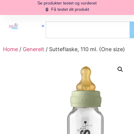
Se produkter testet og vurderet
Få testet dit produkt
Home
/
Generelt
/ Sutteflaske, 110 ml. (One size)