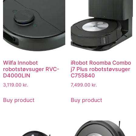
Wilfa Innobot
iRobot Roomba Combo
robotstøvsuger RVC-
j7 Plus robotstøvsuger
D4000LIN
C755840
3,119.00
kr.
7,499.00
kr.
Buy product
Buy product