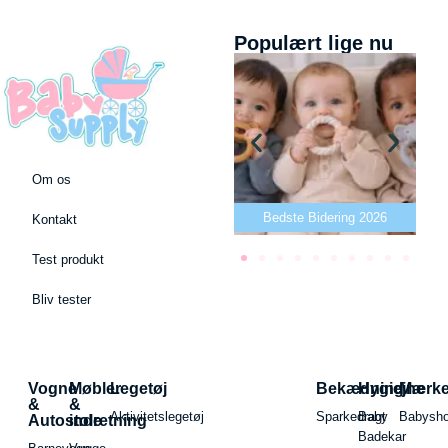
Populært lige nu
Om os
Bedste puslepude 2026
Bedste Bidering 2026
Kontakt
Test produkt
Bliv tester
Vogne
Møbler
Legetøj
Bekædning
Hygiejne
Mærk
&
&
Aktivitetslegetøj
Sparkedragt
Baby
Babysh
Autostole
indretning
Badekar