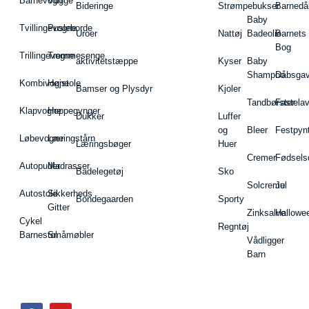
Barnevogn
Vugge
Bideringe
Strømpebukser
Barnedå
Baby
Tvillingevogne
Pusleborde
Uroer
Nattøj
Badeolie
Barnets
Bog
Trillingevogne
Tremmesenge
aktivitetstæppe
Kyser
Baby
Shampoo
Dåbsgav
Kombivogne
Højstole
Bamser og Plysdyr
Kjoler
Tandbørster
Fastela
Klapvogne
Hoppegynger
Dukker
Luffer
og
Bleer
Festpyn
Løbevogne
Læringstårn
Læringsbøger
Huer
Cremer
Fødsels
Autopuder
Madrasser
Badelegetøj
Sko
Solcreme
Jul
Autostole
Sikkerheds
Bondegaarden
Sporty
Gitter
Zinksalve
Hallowe
Cykel
Regntøj
Barnestol
Småmøbler
Vådligger
Barn