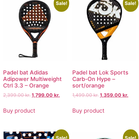
Sale!
Sale!
Padel bat Adidas
Padel bat Lok Sports
Adipower Multiweight
Carb-On Hype –
Ctrl 3.3 – Orange
sort/orange
2,399.00
kr.
1,799.00
kr.
1,499.00
kr.
1,359.00
kr.
Buy product
Buy product
Sale!
Sale!