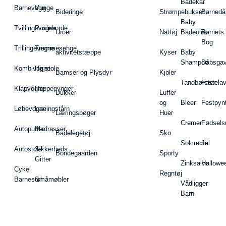
Badekar
Barnevogn
Vugge
Bideringe
Strømpebukser
Barnedå
Baby
Tvillingevogne
Pusleborde
Uroer
Nattøj
Badeolie
Barnets
Bog
Trillingevogne
Tremmesenge
aktivitetstæppe
Kyser
Baby
Shampoo
Dåbsgav
Kombivogne
Højstole
Bamser og Plysdyr
Kjoler
Tandbørster
Fastela
Klapvogne
Hoppegynger
Dukker
Luffer
og
Bleer
Festpyn
Løbevogne
Læringstårn
Læringsbøger
Huer
Cremer
Fødsels
Autopuder
Madrasser
Badelegetøj
Sko
Solcreme
Jul
Autostole
Sikkerheds
Bondegaarden
Sporty
Gitter
Zinksalve
Hallowe
Cykel
Regntøj
Barnestol
Småmøbler
Vådligger
Barn