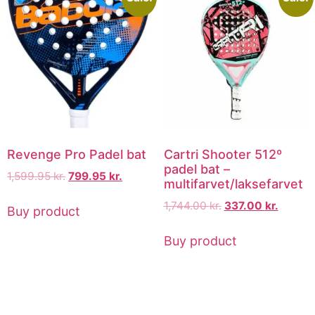
Revenge Pro Padel bat
Cartri Shooter 512º
padel bat –
1,599.95
kr.
799.95
kr.
multifarvet/laksefarvet
1,744.00
kr.
337.00
kr.
Buy product
Buy product