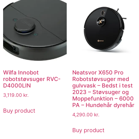
Wilfa Innobot
Neatsvor X650 Pro
robotstøvsuger RVC-
Robotstøvsuger med
D4000LIN
gulvvask – Bedst i test
2023 – Støvsuger og
3,119.00
kr.
Moppefunktion – 6000
PA – Hundehår dyrehår
Buy product
4,290.00
kr.
Buy product