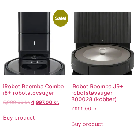
Sale!
iRobot Roomba Combo
iRobot Roomba J9+
i8+ robotstøvsuger
robotstøvsuger
800028 (kobber)
5,999.00
kr.
4,997.00
kr.
7,999.00
kr.
Buy product
Buy product