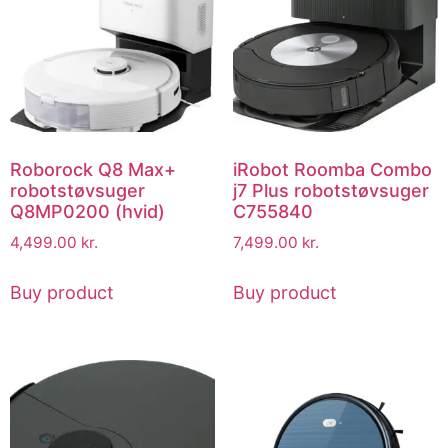
Roborock Q8 Max+
iRobot Roomba Combo
robotstøvsuger
j7 Plus robotstøvsuger
Q8MP0200 (hvid)
C755840
4,499.00
kr.
7,499.00
kr.
Buy product
Buy product