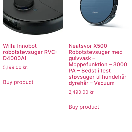
Wilfa Innobot
Neatsvor X500
robotstøvsuger RVC-
Robotstøvsuger med
D4000AI
gulvvask –
Moppefunktion – 3000
5,199.00
kr.
PA – Bedst i test
støvsuger til hundehår
Buy product
dyrehår – Vacuum
2,490.00
kr.
Buy product