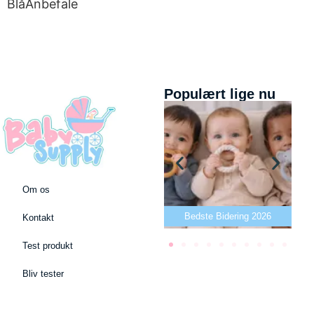
BlåAnbefale
Populært lige nu
Om os
Bedste puslepude 2026
Bedste Bidering 2026
Kontakt
Test produkt
Bliv tester